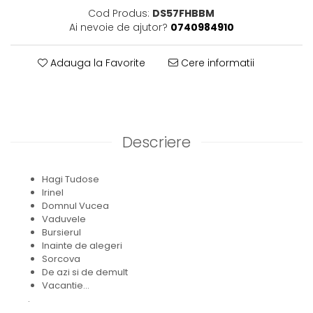
Cod Produs:
DS57FHBBM
Ai nevoie de ajutor?
0740984910
Adauga la Favorite
Cere informatii
Descriere
Hagi Tudose
Irinel
Domnul Vucea
Vaduvele
Bursierul
Inainte de alegeri
Sorcova
De azi si de demult
Vacantie...
.