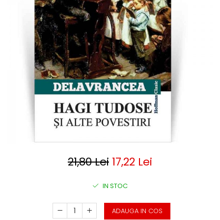
Clasica
Contemporana
Moderna
Romana
Universala
Universala
Non-fictiune
Calatorii
Memorii
Publicistica / Reportaje / Interviuri
Stiinte umaniste
Istorie
Sociologie si filozofie
21,80 Lei
17,22 Lei
IN STOC
ADAUGA IN COS