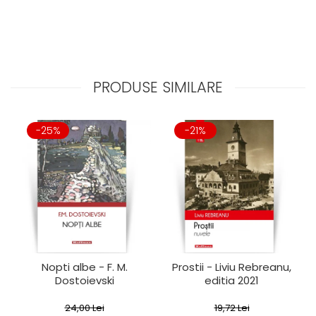
PRODUSE SIMILARE
-25%
-21%
Nopti albe - F. M.
Prostii - Liviu Rebreanu,
Dostoievski
editia 2021
24,00 Lei
19,72 Lei