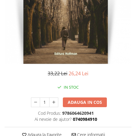
Literatura
Clasica
Contemporana
Moderna
Romana
Universala
Universala
Non-fictiune
Calatorii
33,22 Lei
26,24 Lei
Memorii
Publicistica / Reportaje / Interviuri
IN STOC
Stiinte umaniste
ADAUGA IN COS
Istorie
Sociologie si filozofie
Cod Produs:
9786064620941
Ai nevoie de ajutor?
0740984910
Adauga la Favorite
Cere informatii