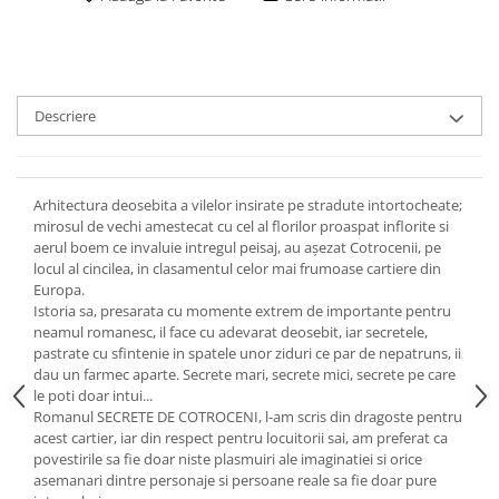
Descriere
Arhitectura deosebita a vilelor insirate pe stradute intortocheate;
mirosul de vechi amestecat cu cel al florilor proaspat inflorite si
aerul boem ce invaluie intregul peisaj, au așezat Cotrocenii, pe
locul al cincilea, in clasamentul celor mai frumoase cartiere din
Europa.
Istoria sa, presarata cu momente extrem de importante pentru
neamul romanesc, il face cu adevarat deosebit, iar secretele,
pastrate cu sfintenie in spatele unor ziduri ce par de nepatruns, ii
dau un farmec aparte. Secrete mari, secrete mici, secrete pe care
le poti doar intui...
Romanul SECRETE DE COTROCENI, l-am scris din dragoste pentru
acest cartier, iar din respect pentru locuitorii sai, am preferat ca
povestirile sa fie doar niste plasmuiri ale imaginatiei si orice
asemanari dintre personaje si persoane reale sa fie doar pure