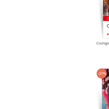
Cismigi
-21%