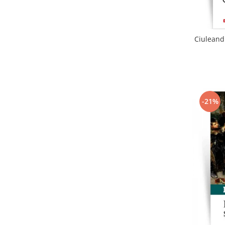
Ciuleandr
-21%