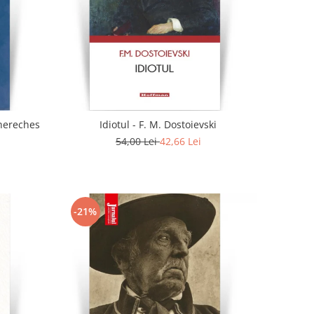
. - Doina Chereches
Idiotul - F. M. Dostoievski
54,00 Lei
42,66 Lei
-21%