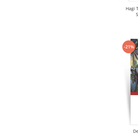
Hagi T
-21%
De