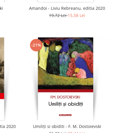
ki
Amandoi - Liviu Rebreanu, editia 2020
19,72 Lei
15,58 Lei
-21%
tia 2020
Umiliți si obiditi - F. M. Dostoievski