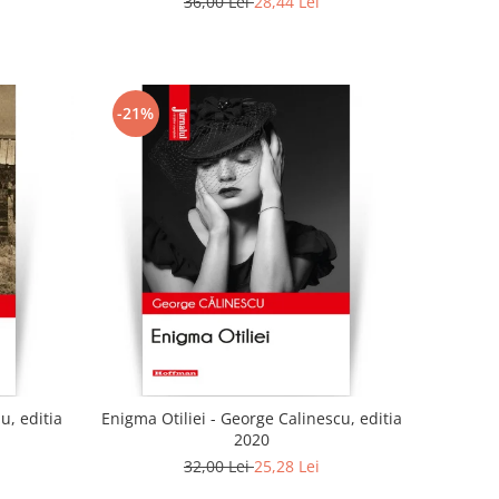
36,00 Lei
28,44 Lei
-21%
u, editia
Enigma Otiliei - George Calinescu, editia
2020
32,00 Lei
25,28 Lei