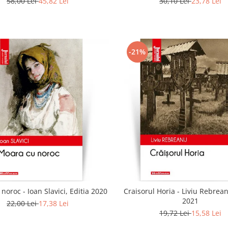
58,00 Lei
45,82 Lei
30,10 Lei
23,78 Lei
-21%
noroc - Ioan Slavici, Editia 2020
Craisorul Horia - Liviu Rebrean
2021
22,00 Lei
17,38 Lei
19,72 Lei
15,58 Lei