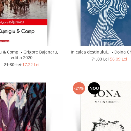
u & Comp. - Grigore Bajenaru,
In calea destinului..
editia 2020
71,00 Lei
56,09 Lei
21,80 Lei
17,22 Lei
-21%
NOU