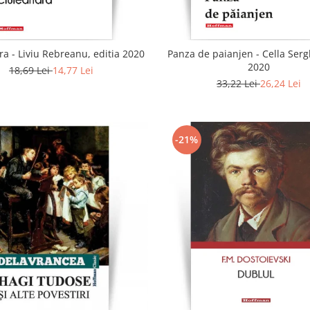
a - Liviu Rebreanu, editia 2020
Panza de paianjen - Cella Sergh
2020
18,69 Lei
14,77 Lei
33,22 Lei
26,24 Lei
-21%