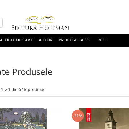
ACHETE DE CARTI
AUTORI
PRODUSE CADOU
BLOG
te Produsele
1-
24
din
548
produse
-21%