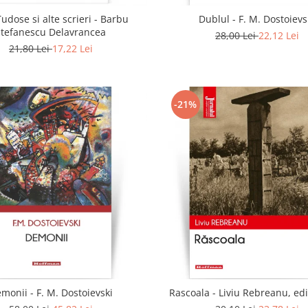
udose si alte scrieri - Barbu
Dublul - F. M. Dostoievs
Stefanescu Delavrancea
28,00 Lei
22,12 Lei
21,80 Lei
17,22 Lei
-21%
monii - F. M. Dostoievski
Rascoala - Liviu Rebreanu, edi