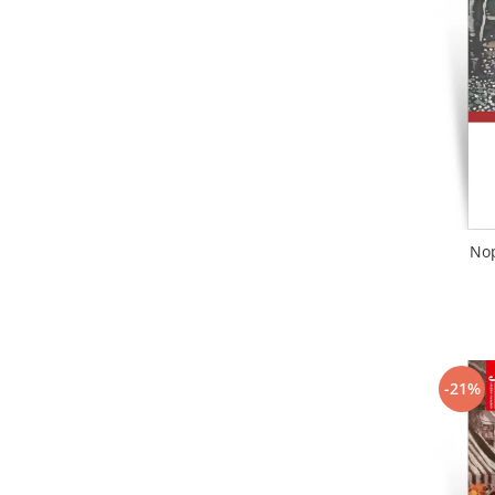
Literatura
Clasica
Contemporana
Moderna
Romana
Universala
Universala
Non-fictiune
Nop
Calatorii
Memorii
Publicistica / Reportaje / Interviuri
Stiinte umaniste
Istorie
-21%
Sociologie si filozofie