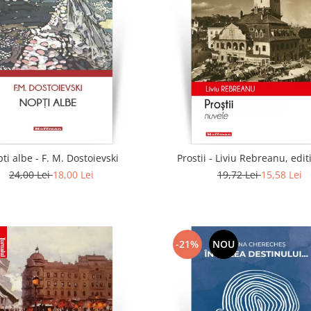
ti albe - F. M. Dostoievski
Prostii - Liviu Rebreanu, edit
24,00 Lei
18,00 Lei
19,72 Lei
15,58 Lei
-21%
NOU