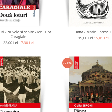
uri - Nuvele si schite - Ion Luca
Iona - Marin Sorescu
Caragiale
19,00 Lei
15,01 Lei
22,00 Lei
17,38 Lei
-21%