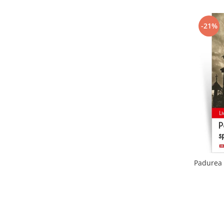
-21%
Padurea 