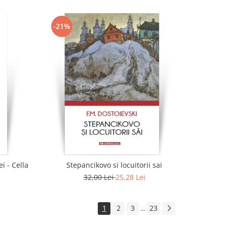
-21%
i - Cella
Stepancikovo si locuitorii sai
32,00 Lei
25,28 Lei
1
2
3
23
...