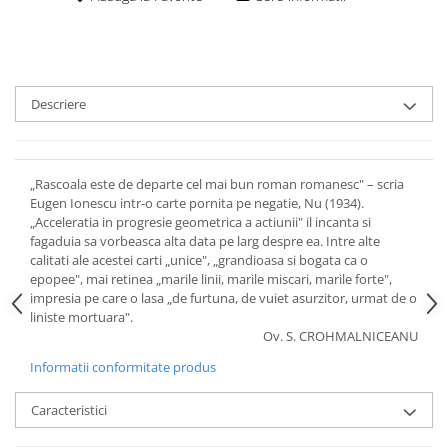
Descriere
„Rascoala este de departe cel mai bun roman romanesc" – scria
Eugen Ionescu intr-o carte pornita pe negatie, Nu (1934).
„Acceleratia in progresie geometrica a actiunii" il incanta si
fagaduia sa vorbeasca alta data pe larg despre ea. Intre alte
calitati ale acestei carti „unice", „grandioasa si bogata ca o
epopee", mai retinea „marile linii, marile miscari, marile forte",
impresia pe care o lasa „de furtuna, de vuiet asurzitor, urmat de o
liniste mortuara".
Ov. S. CROHMALNICEANU
Informatii conformitate produs
Caracteristici