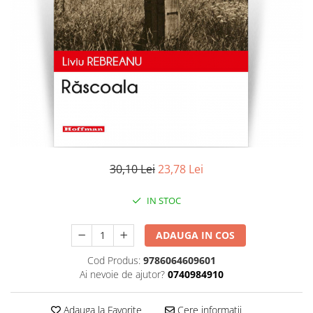
Literatura
Clasica
Contemporana
Moderna
Romana
Universala
Universala
Non-fictiune
Calatorii
30,10 Lei
23,78 Lei
Memorii
Publicistica / Reportaje / Interviuri
IN STOC
Stiinte umaniste
ADAUGA IN COS
Istorie
Sociologie si filozofie
Cod Produs:
9786064609601
Ai nevoie de ajutor?
0740984910
Adauga la Favorite
Cere informatii