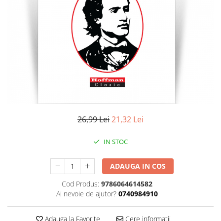
Literatura
Clasica
Contemporana
Moderna
Romana
Universala
Universala
Non-fictiune
Calatorii
26,99 Lei
21,32 Lei
Memorii
Publicistica / Reportaje / Interviuri
IN STOC
Stiinte umaniste
ADAUGA IN COS
Istorie
Sociologie si filozofie
Cod Produs:
9786064614582
Ai nevoie de ajutor?
0740984910
Adauga la Favorite
Cere informatii