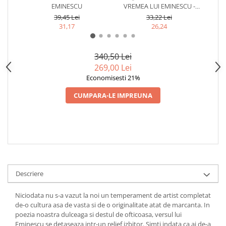
EMINESCU
VREMEA LUI EMINESCU -
BAS
NICOLAE GEORGESCU
39,45 Lei
33,22 Lei
31,17
26,24
340,50 Lei
269,00 Lei
Economisesti 21%
CUMPARA-LE IMPREUNA
Descriere
Niciodata nu s-a vazut la noi un temperament de artist completat
de-o cultura asa de vasta si de o originalitate atat de marcanta. In
poezia noastra dulceaga si destul de ofticoasa, versul lui
Eminescu se detaseaza intr-un relief izbitor. Simti indata ca ai de-a