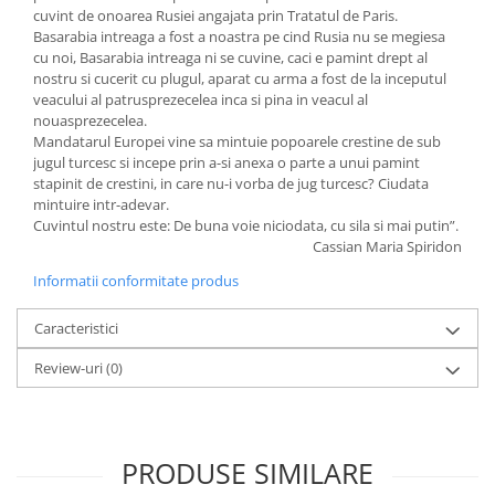
cuvint de onoarea Rusiei angajata prin Tratatul de Paris.
Basarabia intreaga a fost a noastra pe cind Rusia nu se megiesa
cu noi, Basarabia intreaga ni se cuvine, caci e pamint drept al
nostru si cucerit cu plugul, aparat cu arma a fost de la inceputul
veacului al patrusprezecelea inca si pina in veacul al
nouasprezecelea.
Mandatarul Europei vine sa mintuie popoarele crestine de sub
jugul turcesc si incepe prin a-si anexa o parte a unui pamint
stapinit de crestini, in care nu-i vorba de jug turcesc? Ciudata
mintuire intr-adevar.
Cuvintul nostru este: De buna voie niciodata, cu sila si mai putin”.
Cassian Maria Spiridon
Informatii conformitate produs
Caracteristici
Review-uri
(0)
PRODUSE SIMILARE