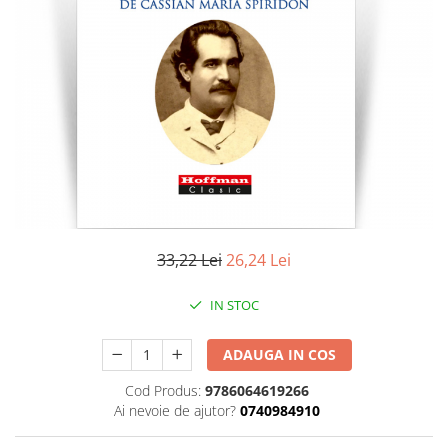
Literatura
Clasica
Contemporana
Moderna
Romana
Universala
Universala
Non-fictiune
Calatorii
Memorii
33,22 Lei
26,24 Lei
Publicistica / Reportaje / Interviuri
IN STOC
Stiinte umaniste
Istorie
ADAUGA IN COS
Sociologie si filozofie
Cod Produs:
9786064619266
Ai nevoie de ajutor?
0740984910