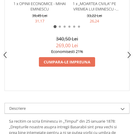
1 x OPINII ECONOMICE - MIHAI
1 x „MOARTEA CIVILA” PE
1
EMINESCU
VREMEA LUI EMINESCU -
BAS
NICOLAE GEORGESCU
39,45 Lei
33,22 Lei
31,17
26,24
340,50 Lei
269,00 Lei
Economisesti 21%
CUMPARA-LE IMPREUNA
Descriere
Sa recitim ce scria Eminescu in „Timpul” din 25 ianuarie 1878:
„Drepturile noastre asupra intregii Basarabii sint prea vechi si
prea bine intemeiate pentru a ni se putea vorbi cu umbra de