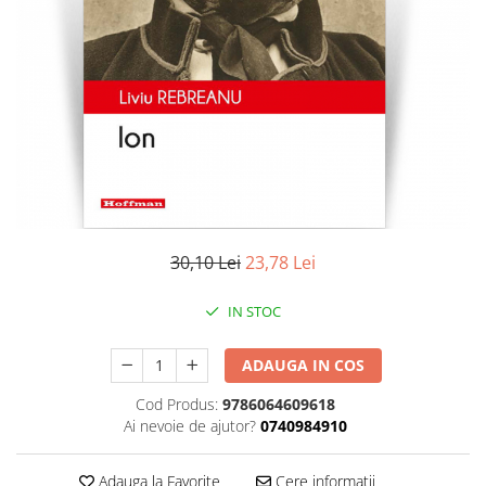
Literatura
Clasica
Contemporana
Moderna
Romana
Universala
Universala
Non-fictiune
Calatorii
30,10 Lei
23,78 Lei
Memorii
Publicistica / Reportaje / Interviuri
IN STOC
Stiinte umaniste
ADAUGA IN COS
Istorie
Sociologie si filozofie
Cod Produs:
9786064609618
Ai nevoie de ajutor?
0740984910
Adauga la Favorite
Cere informatii