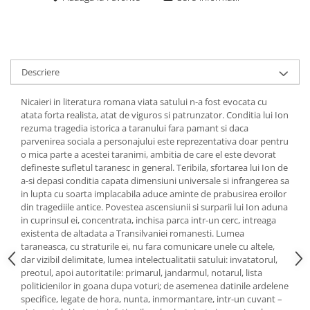
Descriere
Nicaieri in literatura romana viata satului n-a fost evocata cu
atata forta realista, atat de viguros si patrunzator. Conditia lui Ion
rezuma tragedia istorica a taranului fara pamant si daca
parvenirea sociala a personajului este reprezentativa doar pentru
o mica parte a acestei taranimi, ambitia de care el este devorat
defineste sufletul taranesc in general. Teribila, sfortarea lui Ion de
a-si depasi conditia capata dimensiuni universale si infrangerea sa
in lupta cu soarta implacabila aduce aminte de prabusirea eroilor
din tragediile antice. Povestea ascensiunii si surparii lui Ion aduna
in cuprinsul ei, concentrata, inchisa parca intr-un cerc, intreaga
existenta de altadata a Transilvaniei romanesti. Lumea
taraneasca, cu straturile ei, nu fara comunicare unele cu altele,
dar vizibil delimitate, lumea intelectualitatii satului: invatatorul,
preotul, apoi autoritatile: primarul, jandarmul, notarul, lista
politicienilor in goana dupa voturi; de asemenea datinile ardelene
specifice, legate de hora, nunta, inmormantare, intr-un cuvant –