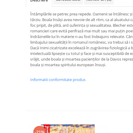
Descriere
Întâmplările se petrec prea repede. Oamenii se întâlnesc şi
târziu. Boala însăşi avea nevoie de alt ritm, ca al aluatului c
foc pripit, de plită, ard suferinţa şi sexualitatea. Blecher es
romancieri care evită perifrază mai mult sau mai puţin poet
îndrăznelile lui în materie n-au fost îndeajuns relevate. Câ
limbajului sexualităţii în romanul românesc, va trebui să i s
Dacă Inimi cicatrizate excelează în zugrăvirea fiziologică a b
intelectuală lipseşte cu totul şi face şi mai susceptibilă d
vrăjit, unde boala şi moartea pacienţilor de la Davos repr
boala şi moartea spiritului european însuşi.
Informatii conformitate produs
-21%