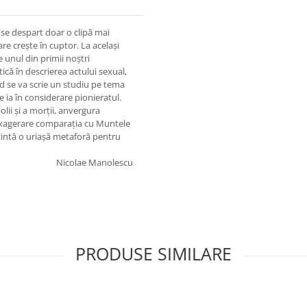
 se despart doar o clipă mai
are creşte în cuptor. La acelaşi
te unul din primii noştri
ică în descrierea actului sexual,
nd se va scrie un studiu pe tema
e ia în considerare pionieratul.
olii şi a morţii, anvergura
e exagerare comparaţia cu Muntele
ezintă o uriaşă metaforă pentru
Nicolae Manolescu
PRODUSE SIMILARE