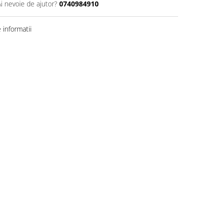
Ai nevoie de ajutor?
0740984910
informatii