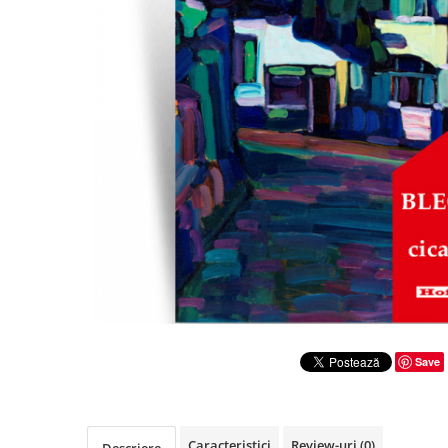
Literatura
Clasica
Contemporana
Moderna
Romana
Universala
Universala
Non-fictiune
Calatorii
Memorii
Publicistica / Reportaje / Interviuri
Stiinte umaniste
Istorie
Save
Sociologie si filozofie
Caracteristici
Review-uri
(0)