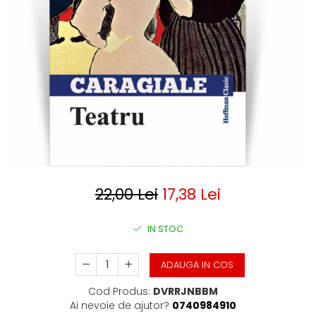
Clasica
Contemporana
Moderna
Romana
Universala
Universala
Non-fictiune
Calatorii
Memorii
Publicistica / Reportaje / Interviuri
Stiinte umaniste
22,00 Lei
17,38 Lei
Istorie
Sociologie si filozofie
IN STOC
ADAUGA IN COS
Cod Produs:
DVRRJNBBM
Ai nevoie de ajutor?
0740984910