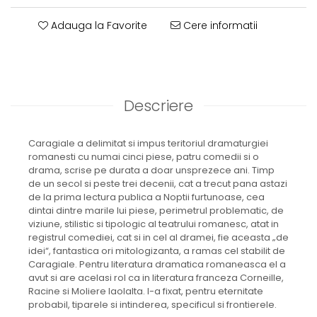
Adauga la Favorite
Cere informatii
Descriere
Caragiale a delimitat si impus teritoriul dramaturgiei
romanesti cu numai cinci piese, patru comedii si o
drama, scrise pe durata a doar unsprezece ani. Timp
de un secol si peste trei decenii, cat a trecut pana astazi
de la prima lectura publica a Noptii furtunoase, cea
dintai dintre marile lui piese, perimetrul problematic, de
viziune, stilistic si tipologic al teatrului romanesc, atat in
registrul comediei, cat si in cel al dramei, fie aceasta „de
idei“, fantastica ori mitologizanta, a ramas cel stabilit de
Caragiale. Pentru literatura dramatica romaneasca el a
avut si are acelasi rol ca in literatura franceza Corneille,
Racine si Moliere laolalta. I-a fixat, pentru eternitate
probabil, tiparele si intinderea, specificul si frontierele.