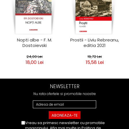
Nopti albe - F. M.
Prostii - Liviu Rebreanu,
Dostoievski
editia 2021
24,00 Lei
19,72 Lei
18,00 Lei
15,58 Lei
NEWSLETTER
Nu rata ofertele si promotiile noastre
Vreau sa primesc newsletter cu promotiile
magazinului. Afla mai multe in
Politica de