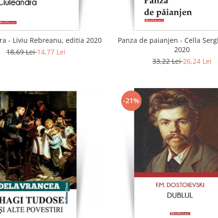
a - Liviu Rebreanu, editia 2020
Panza de paianjen - Cella Sergh
2020
18,69 Lei
14,77 Lei
33,22 Lei
26,24 Lei
-21%