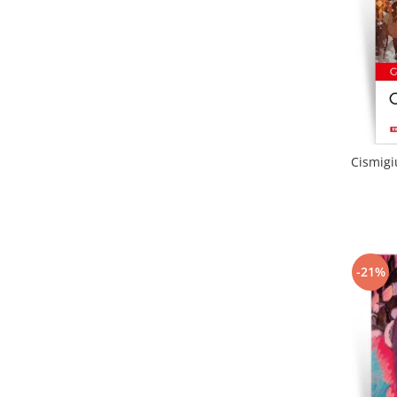
Cismigi
-21%