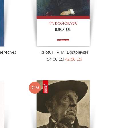
. - Doina Chereches
Idiotul - F. M. Dostoievski
54,00 Lei
42,66 Lei
-21%