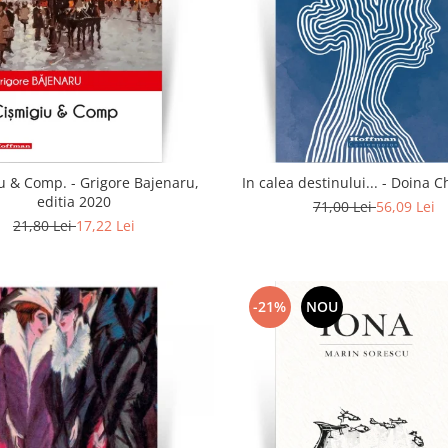
u & Comp. - Grigore Bajenaru,
In calea destinului..
editia 2020
71,00 Lei
56,09 Lei
21,80 Lei
17,22 Lei
-21%
NOU