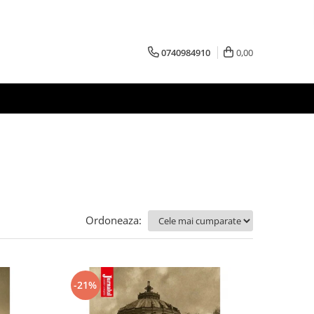
0740984910
0,00
Ordoneaza:
-21%