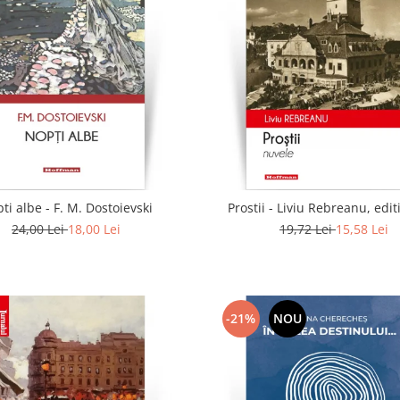
ti albe - F. M. Dostoievski
Prostii - Liviu Rebreanu, edit
24,00 Lei
18,00 Lei
19,72 Lei
15,58 Lei
-21%
NOU