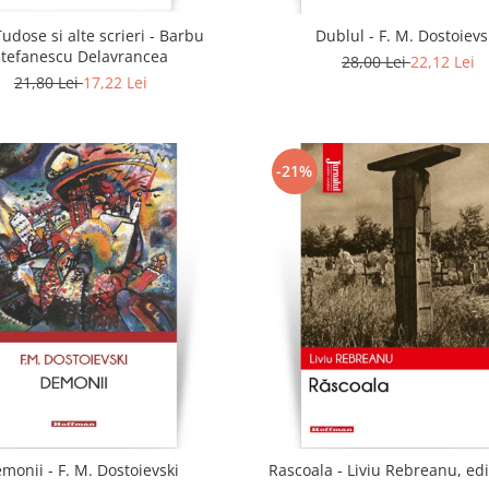
udose si alte scrieri - Barbu
Dublul - F. M. Dostoievs
Stefanescu Delavrancea
28,00 Lei
22,12 Lei
21,80 Lei
17,22 Lei
-21%
monii - F. M. Dostoievski
Rascoala - Liviu Rebreanu, edi