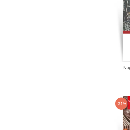
Literatura
Clasica
Contemporana
Moderna
Romana
Universala
Universala
Non-fictiune
Calatorii
Nop
Memorii
Publicistica / Reportaje / Interviuri
Stiinte umaniste
Istorie
-21%
Sociologie si filozofie