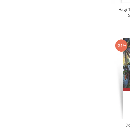
Hagi T
-21%
De