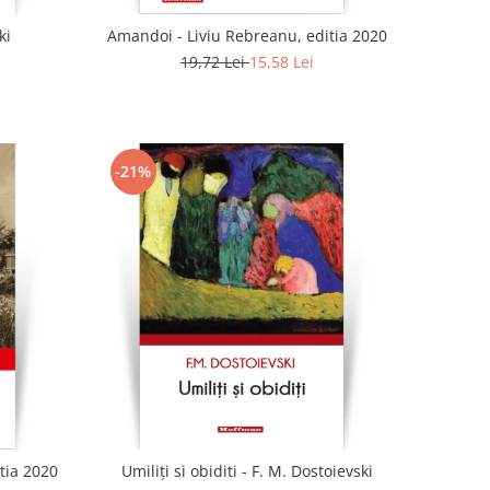
ki
Amandoi - Liviu Rebreanu, editia 2020
19,72 Lei
15,58 Lei
-21%
tia 2020
Umiliți si obiditi - F. M. Dostoievski