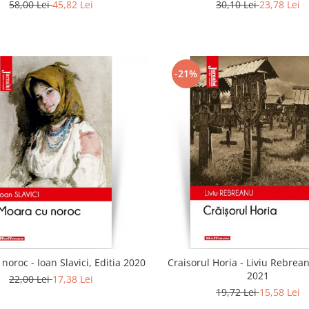
58,00 Lei
45,82 Lei
30,10 Lei
23,78 Lei
-21%
noroc - Ioan Slavici, Editia 2020
Craisorul Horia - Liviu Rebrean
2021
22,00 Lei
17,38 Lei
19,72 Lei
15,58 Lei