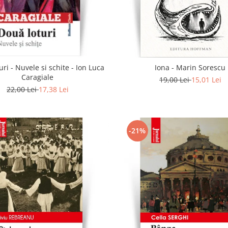
uri - Nuvele si schite - Ion Luca
Iona - Marin Sorescu
Caragiale
19,00 Lei
15,01 Lei
22,00 Lei
17,38 Lei
-21%