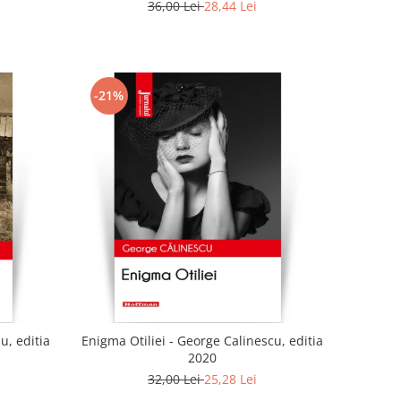
36,00 Lei
28,44 Lei
-21%
u, editia
Enigma Otiliei - George Calinescu, editia
2020
32,00 Lei
25,28 Lei