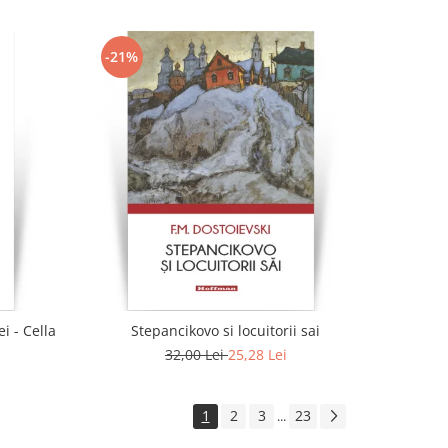
-21%
i - Cella
Stepancikovo si locuitorii sai
32,00 Lei
25,28 Lei
1
2
3
23
...