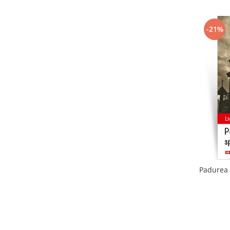
-21%
Padurea 