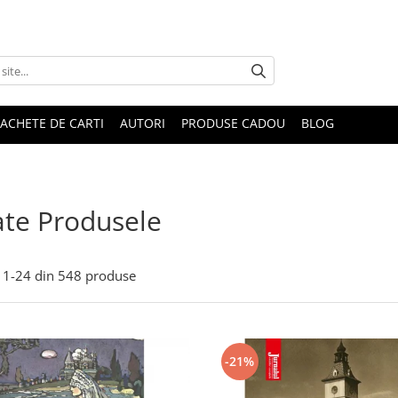
ACHETE DE CARTI
AUTORI
PRODUSE CADOU
BLOG
te Produsele
1-
24
din
548
produse
-21%