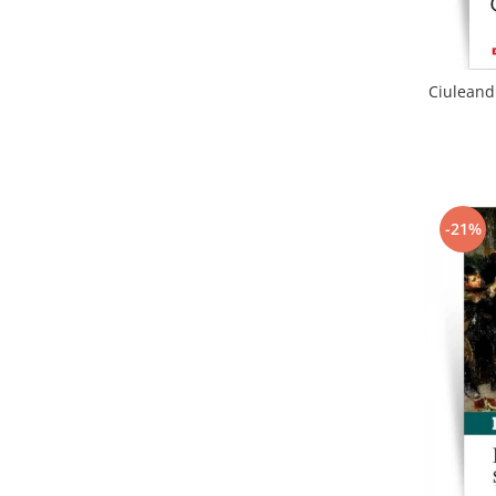
Ciuleandr
-21%