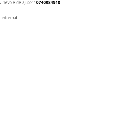
Ai nevoie de ajutor?
0740984910
informatii