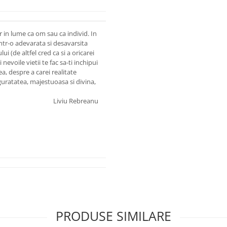
r in lume ca om sau ca individ. In
 intr-o adevarata si desavarsita
 (de altfel cred ca si a oricarei
 nevoile vietii te fac sa-ti inchipui
grea, despre a carei realitate
guratatea, majestuoasa si divina,
Liviu Rebreanu
PRODUSE SIMILARE