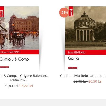
-21%
iu & Comp. - Grigore Bajenaru,
Gorila - Liviu Rebreanu, edit
editia 2020
25,95 Lei
20,50 Lei
21,80 Lei
17,22 Lei