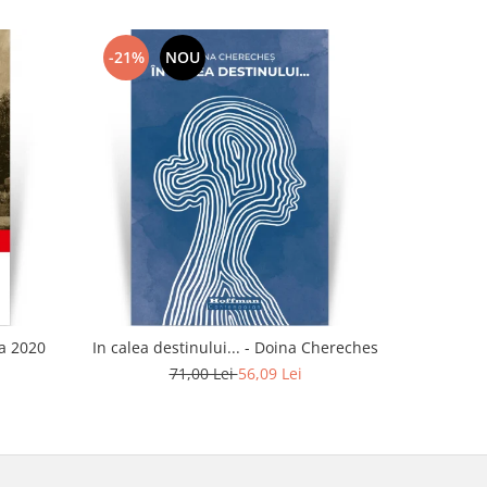
-21%
NOU
-21%
ia 2020
In calea destinului... - Doina Chereches
Idi
71,00 Lei
56,09 Lei