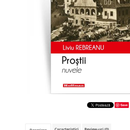
Literatura
Clasica
Contemporana
Moderna
Romana
Universala
Universala
Non-fictiune
Calatorii
Memorii
Publicistica / Reportaje / Interviuri
Stiinte umaniste
Istorie
Save
Sociologie si filozofie
Caracteristici
Review-uri
(0)