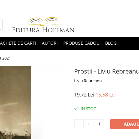
ACHETE DE CARTI
AUTORI
PRODUSE CADOU
BLOG
ia 2021
Prostii - Liviu Rebreanu
Liviu Rebreanu
19,72 Lei
15,58 Lei
IN STOC
ADAUG