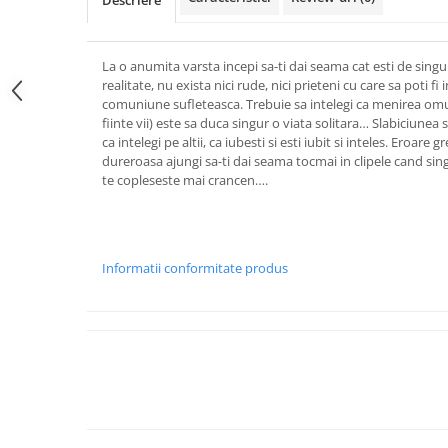
Descriere
La o anumita varsta incepi sa-ti dai seama cat esti de singu
realitate, nu exista nici rude, nici prieteni cu care sa poti fi
comuniune sufleteasca. Trebuie sa intelegi ca menirea omului
fiinte vii) este sa duca singur o viata solitara… Slabiciunea si
ca intelegi pe altii, ca iubesti si esti iubit si inteles. Eroare 
dureroasa ajungi sa-ti dai seama tocmai in clipele cand sin
te copleseste mai crancen….
Informatii conformitate produs