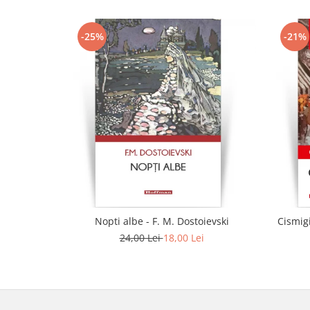
-25%
-21%
Nopti albe - F. M. Dostoievski
Cismig
24,00 Lei
18,00 Lei