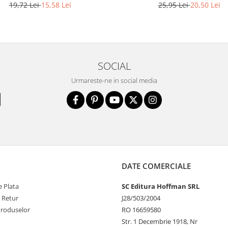
19,72 Lei
15,58 Lei
25,95 Lei
20,50 Lei
SOCIAL
Urmareste-ne in social media
DATE COMERCIALE
 Plata
SC Editura Hoffman SRL
e Retur
J28/503/2004
Produselor
RO 16659580
Str. 1 Decembrie 1918, Nr