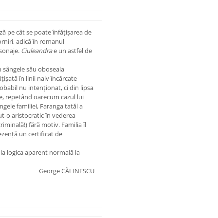
ă pe cât se poate înfățișarea de
orniri, adică în romanul
rsonaje.
Ciuleandra
e un astfel de
în sângele său oboseala
țișată în linii naiv încărcate
obabil nu intenționat, ci din lipsa
le, repetând oarecum cazul lui
ele familiei, Faranga tatăl a
ut-o aristocratic în vederea
iminală!) fără motiv. Familia îl
zență un certificat de
la logica aparent normală la
George CĂLINESCU