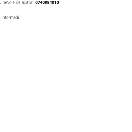
Ai nevoie de ajutor?
0740984910
informatii