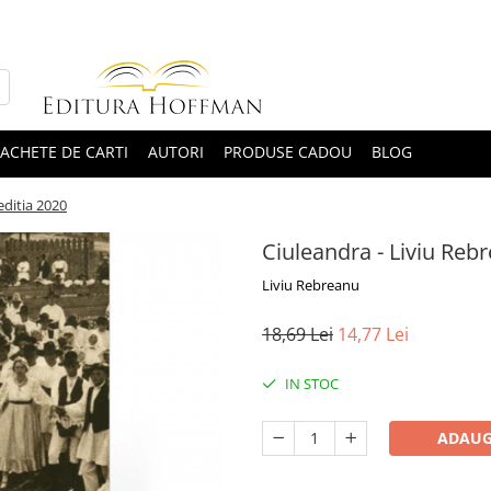
ACHETE DE CARTI
AUTORI
PRODUSE CADOU
BLOG
editia 2020
Ciuleandra - Liviu Rebr
Liviu Rebreanu
18,69 Lei
14,77 Lei
IN STOC
ADAUG