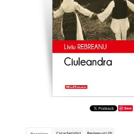
Literatura
Clasica
Contemporana
Moderna
Romana
Universala
Universala
Non-fictiune
Calatorii
Memorii
Publicistica / Reportaje / Interviuri
Stiinte umaniste
Istorie
Save
Sociologie si filozofie
Caracteristici
Review-uri
(0)