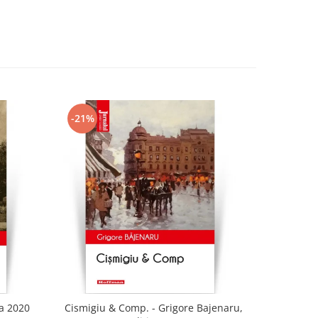
-21%
-21%
ia 2020
Cismigiu & Comp. - Grigore Bajenaru,