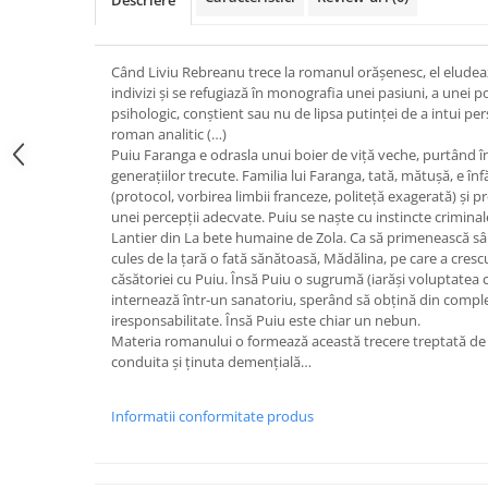
Descriere
Când Liviu Rebreanu trece la romanul orășenesc, el eludeaz
indivizi și se refugiază în monografia unei pasiuni, a unei p
psihologic, conștient sau nu de lipsa putinței de a intui pe
roman analitic (…)
Puiu Faranga e odrasla unui boier de viță veche, purtând 
generațiilor trecute. Familia lui Faranga, tată, mătușă, e înfă
(protocol, vorbirea limbii franceze, politeță exagerată) și pr
unei percepții adecvate. Puiu se naște cu instincte crimina
Lantier din La bete humaine de Zola. Ca să primenească sâng
cules de la țară o fată sănătoasă, Mădălina, pe care a cresc
căsătoriei cu Puiu. Însă Puiu o sugrumă (iarăși voluptatea cr
internează într-un sanatoriu, sperând să obțină din comple
iresponsabilitate. Însă Puiu este chiar un nebun.
Materia romanului o formează această trecere treptată de 
conduita și ținuta demențială…
Informatii conformitate produs