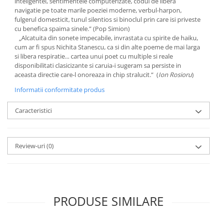
inteligentei, sentimentele computerizate, codul de libera
navigatie pe toate marile poeziei moderne, verbul-harpon,
fulgerul domesticit, tunul silentios si binoclul prin care isi priveste
cu benefica spaima sinele.” (Pop Simion)
„Alcatuita din sonete impecabile, invrastata cu spirite de haiku,
cum ar fi spus Nichita Stanescu, ca si din alte poeme de mai larga
si libera respiratie... cartea unui poet cu multiple si reale
disponibilitati clasicizante si caruia-i sugeram sa persiste in
aceasta directie care-l onoreaza in chip stralucit.” (
Ion Rosioru
)
Informatii conformitate produs
Caracteristici
Review-uri
(0)
PRODUSE SIMILARE