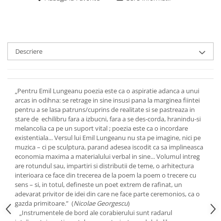
Descriere
„Pentru Emil Lungeanu poezia este ca o aspiratie adanca a unui
arcas in odihna: se retrage in sine insusi pana la marginea fiintei
pentru a se lasa patruns/cuprins de realitate si se pastreaza in
stare de echilibru fara a izbucni, fara a se des-corda, hranindu-si
melancolia ca pe un suport vital ; poezia este ca o incordare
existentiala... Versul lui Emil Lungeanu nu sta pe imagine, nici pe
muzica – ci pe sculptura, parand adesea iscodit ca sa implineasca
economia maxima a materialului verbal in sine... Volumul intreg
are rotundul sau, impartiri si distributii de teme, o arhitectura
interioara ce face din trecerea de la poem la poem o trecere cu
sens – si, in totul, defineste un poet extrem de rafinat, un
adevarat privitor de idei din care ne face parte ceremonios, ca o
gazda primitoare.” (
Nicolae Georgescu
)
„Instrumentele de bord ale corabierului sunt radarul