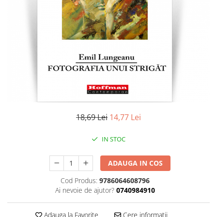
Literatura
Clasica
Contemporana
Moderna
Romana
Universala
Universala
Non-fictiune
Calatorii
18,69 Lei
14,77 Lei
Memorii
Publicistica / Reportaje / Interviuri
IN STOC
Stiinte umaniste
ADAUGA IN COS
Istorie
Sociologie si filozofie
Cod Produs:
9786064608796
Ai nevoie de ajutor?
0740984910
Adauga la Favorite
Cere informatii