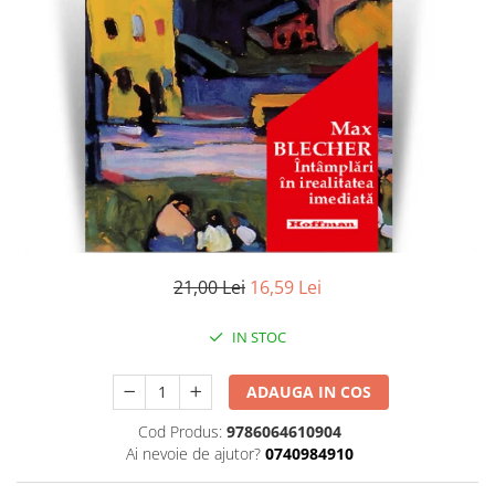
Literatura
Clasica
Contemporana
Moderna
Romana
Universala
Universala
Non-fictiune
Calatorii
Memorii
21,00 Lei
16,59 Lei
Publicistica / Reportaje / Interviuri
IN STOC
Stiinte umaniste
Istorie
ADAUGA IN COS
Sociologie si filozofie
Cod Produs:
9786064610904
Ai nevoie de ajutor?
0740984910