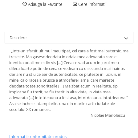
Adauga la Favorite
Cere informatii
Descriere
„Intr-un sfarsit ultimul meu tipat, cel care a fost mai puternic, ma
trezeste. Ma gasesc deodata in odaia mea adevarata care e
identica odaii mele din vis […] Ceea ce vad acum in jurul meu
difera foarte putin de ceea ce vedeam cu o secunda mai inainte,
dar are nu stiu ce aer de autenticitate, ce pluteste in lucruri, in
mine, ca o raceala brusca a atmosferei iarna, care mareste
deodata toate sonoritatile […] Ma zbat acum in realitate, tip,
implor sa fiu trezit, sa fiu trezit in alta viata, in viata mea
adevarata […] intotdeauna a fost asa, intotdeauna, intotdeauna."
Asa se incheie intamplarile, una din marile carti ciudate ale
secolului XX romanesc.
Nicolae Manolescu
Informatii conformitate produs