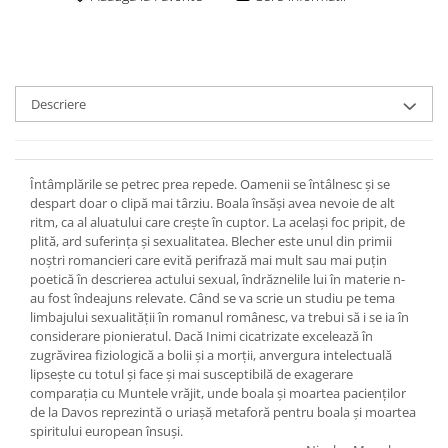
Descriere
Întâmplările se petrec prea repede. Oamenii se întâlnesc şi se
despart doar o clipă mai târziu. Boala însăşi avea nevoie de alt
ritm, ca al aluatului care creşte în cuptor. La acelaşi foc pripit, de
plită, ard suferinţa şi sexualitatea. Blecher este unul din primii
noştri romancieri care evită perifrază mai mult sau mai puţin
poetică în descrierea actului sexual, îndrăznelile lui în materie n-
au fost îndeajuns relevate. Când se va scrie un studiu pe tema
limbajului sexualităţii în romanul românesc, va trebui să i se ia în
considerare pionieratul. Dacă Inimi cicatrizate excelează în
zugrăvirea fiziologică a bolii şi a morţii, anvergura intelectuală
lipseşte cu totul şi face şi mai susceptibilă de exagerare
comparaţia cu Muntele vrăjit, unde boala şi moartea pacienţilor
de la Davos reprezintă o uriaşă metaforă pentru boala şi moartea
spiritului european însuşi.