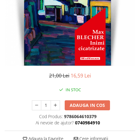
Literatura
Clasica
Contemporana
Moderna
Romana
Universala
Universala
Non-fictiune
Calatorii
21,00 Lei
16,59 Lei
Memorii
Publicistica / Reportaje / Interviuri
IN STOC
Stiinte umaniste
ADAUGA IN COS
Istorie
Sociologie si filozofie
Cod Produs:
9786064610379
Ai nevoie de ajutor?
0740984910
Adauga la Favorite
Cere informatii