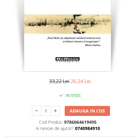
Literatura
Clasica
Contemporana
Moderna
Romana
Universala
Universala
Non-fictiune
Calatorii
Memorii
33,22 Lei
26,24 Lei
Publicistica / Reportaje / Interviuri
IN STOC
Stiinte umaniste
Istorie
ADAUGA IN COS
Sociologie si filozofie
Cod Produs:
9786064619495
Ai nevoie de ajutor?
0740984910