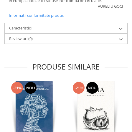
in Europa, daca ar fi traduse intr-o limba de circulatie.
AURELIU GOCI
Informatii conformitate produs
Caracteristici
Review-uri
(0)
PRODUSE SIMILARE
-21%
NOU
-21%
NOU