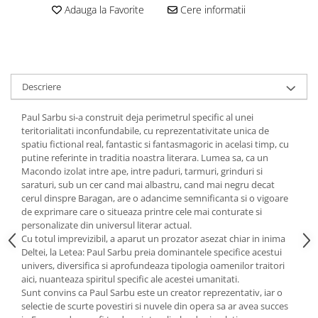
Adauga la Favorite
Cere informatii
Descriere
Paul Sarbu si-a construit deja perimetrul specific al unei
teritorialitati inconfundabile, cu reprezentativitate unica de
spatiu fictional real, fantastic si fantasmagoric in acelasi timp, cu
putine referinte in traditia noastra literara. Lumea sa, ca un
Macondo izolat intre ape, intre paduri, tarmuri, grinduri si
saraturi, sub un cer cand mai albastru, cand mai negru decat
cerul dinspre Baragan, are o adancime semnificanta si o vigoare
de exprimare care o situeaza printre cele mai conturate si
personalizate din universul literar actual.
Cu totul imprevizibil, a aparut un prozator asezat chiar in inima
Deltei, la Letea: Paul Sarbu preia dominantele specifice acestui
univers, diversifica si aprofundeaza tipologia oamenilor traitori
aici, nuanteaza spiritul specific ale acestei umanitati.
Sunt convins ca Paul Sarbu este un creator reprezentativ, iar o
selectie de scurte povestiri si nuvele din opera sa ar avea succes