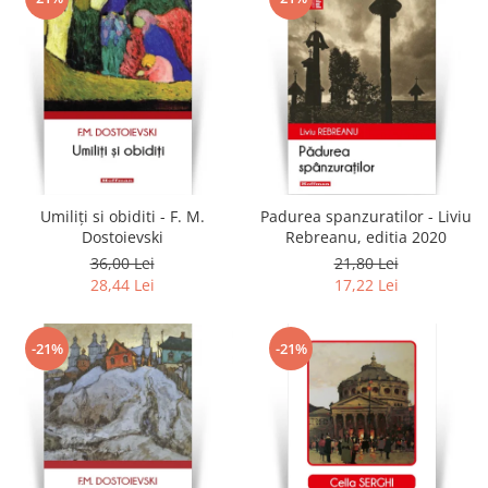
Umiliți si obiditi - F. M.
Padurea spanzuratilor - Liviu
Dostoievski
Rebreanu, editia 2020
36,00 Lei
21,80 Lei
28,44 Lei
17,22 Lei
-21%
-21%