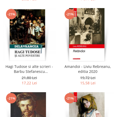
-21%
-21%
Hagi Tudose si alte scrieri -
Amandoi - Liviu Rebreanu,
Barbu Stefanescu
editia 2020
Delavrancea
21,80 Lei
19,72 Lei
17,22 Lei
15,58 Lei
-21%
-21%