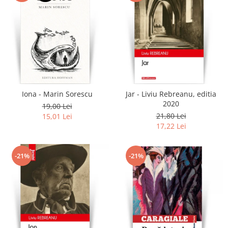
Iona - Marin Sorescu
Jar - Liviu Rebreanu, editia
2020
19,00 Lei
21,80 Lei
15,01 Lei
17,22 Lei
-21%
-21%