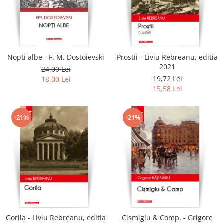
Literatura
Clasica
Contemporana
Moderna
Nopti albe - F. M. Dostoievski
Prostii - Liviu Rebreanu, editia
Romana
2021
24,00 Lei
Universala
19,72 Lei
18,00 Lei
Universala
15,58 Lei
Non-fictiune
Calatorii
-21%
-21%
Memorii
Publicistica / Reportaje / Interviuri
Stiinte umaniste
Istorie
Sociologie si filozofie
Gorila - Liviu Rebreanu, editia
Cismigiu & Comp. - Grigore