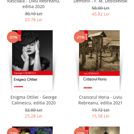
Rascoala - Liviu Rebreanu,
Demonii - F. M. Dostoievski
editia 2020
58,00 Lei
30,10 Lei
45,82 Lei
23,78 Lei
-21%
-21%
Enigma Otiliei - George
Craisorul Horia - Liviu
Calinescu, editia 2020
Rebreanu, editia 2021
32,00 Lei
19,72 Lei
25,28 Lei
15,58 Lei
-21%
-21%