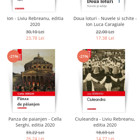
Ion - Liviu Rebreanu, editia
Doua loturi - Nuvele si schite -
2020
Ion Luca Caragiale
30,10 Lei
22,00 Lei
23,78 Lei
17,38 Lei
-21%
-21%
Panza de paianjen - Cella
Ciuleandra - Liviu Rebreanu,
Serghi, editia 2020
editia 2020
33,22 Lei
18,69 Lei
26,24 Lei
14,77 Lei