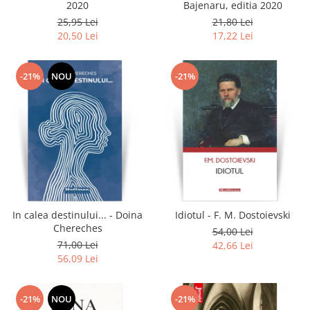
2020
Bajenaru, editia 2020
25,95 Lei
21,80 Lei
20,50 Lei
17,22 Lei
-21%
NOU
-21%
In calea destinului... - Doina
Idiotul - F. M. Dostoievski
Chereches
54,00 Lei
71,00 Lei
42,66 Lei
56,09 Lei
-21%
NOU
-21%