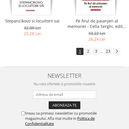
Stepancikovo si locuitorii sai
Pe firul de paianjen al
memoriei - Cella Serghi, editia
32,00 Lei
2020
33,22 Lei
25,28 Lei
26,24 Lei
1
2
3
23
...
NEWSLETTER
Nu rata ofertele si promotiile noastre
Vreau sa primesc newsletter cu promotiile
magazinului. Afla mai multe in
Politica de
Confidentialitate