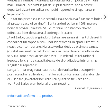
vorbeasca frumos. Ii daruiesc lui Paul Sarbu un pocal de vin din
malul Brailei... Ma simt legat de el prin cuvinte, ape albastre,
departari bizantine, adica inchipuiri nepereche si leganarea in
legernda” Si:
„Pe cat ma pricep eu in ale scrisului Paul Sarbu va fi un mare boier
al prozei veacului ce vine.” Sunt randuri scrise in 1998, marele
boier al prozei... traieste. Sau cum scrie Constanton Novac,
odinioara lider de seama al Dobrogei literare:
„Paul Sarbu, captiv al grindului Letea, are sansa si meritul de a-si fi
consolidat un topos al sau, usor identificabil, in spatiul literaturii
noastre contemporane. Nu este vorba, deci, de o simpla sansa,
(cu atat mai mult cu cat domnia-sa isi trage de aici o multime de
servituti omenesti) aceea de a vietui in miezul Deltei, unice si
irepetabile, ci si de capacitatea sa de si-o adjudeca intr-un chip
singular si irepetabil”
Langa lumea imaginata (sau traita) de Paul Sarbu descoperim
portrete admirabile ale confratilor scriitori care au fost alaturi de
el... Dar si a „invatatorilor” care l-au ajutat sa fie... scriitor...
Azi Paul Sarbu e un boier al prozei noastre.
Cornel Ungureanu
Informatii conformitate produs
Caracteristici