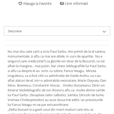
Adauga la Favorite
Cere informatii
Descriere
Nu mai stiu cate carti a scris Paul Sarbu. Am primit de la el cateva,
monumentale, si aflu ca mai are altele, in curs de aparitie. Nu e
singurul care crede (stie?) ca gloriile vin doar de la Bucursti, ca cei
aflati la margine... mai putin. Dar citesc bibliografiile lui Paul Sarbu
si aflu ca despre el au scris, cu iubire, Fanus Neagu, Mircea
Iorgulescu, ca a fost citit cu admitratie de Vasile Andru, ca s-au
aflat alaturi de el, intr-o admirabila vecinatate, Marin Dopcea, Dan
Silviu Boerescu, Constantin Novac, Ovidiu Dunareanu. Dintr-un
itinerar biobibliografic de Ion Rosioru aflu ca multe dintre cartile
lui Paul Sarbu (Noaptea cailor salbatici, Samka, Dincolo de lume,
Vremea Choleopterelor) au avut doua-trei editii. Iar previziunile
lui Fanus Neagu mi se par extraordinare:
„Delta Dunarii si-a gasit unul din marii visatori care stiu sa