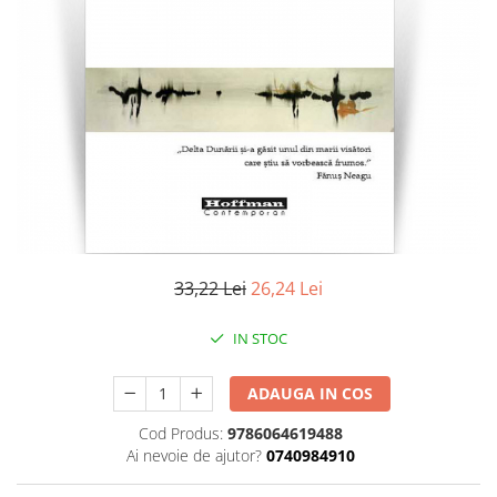
Literatura
Clasica
Contemporana
Moderna
Romana
Universala
Universala
Non-fictiune
Calatorii
Memorii
33,22 Lei
26,24 Lei
Publicistica / Reportaje / Interviuri
IN STOC
Stiinte umaniste
Istorie
ADAUGA IN COS
Sociologie si filozofie
Cod Produs:
9786064619488
Ai nevoie de ajutor?
0740984910