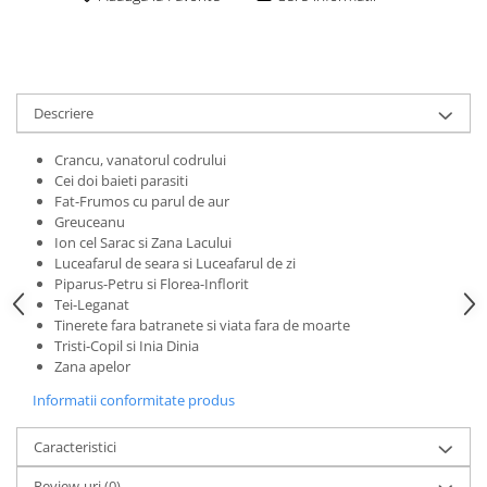
Descriere
Crancu, vanatorul codrului
Cei doi baieti parasiti
Fat-Frumos cu parul de aur
Greuceanu
Ion cel Sarac si Zana Lacului
Luceafarul de seara si Luceafarul de zi
Piparus-Petru si Florea-Inflorit
Tei-Leganat
Tinerete fara batranete si viata fara de moarte
Tristi-Copil si Inia Dinia
Zana apelor
Informatii conformitate produs
Caracteristici
Review-uri
(0)