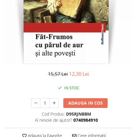
Literatura
Clasica
Contemporana
Moderna
Romana
Universala
Universala
Non-fictiune
Calatorii
15,57 Lei
12,30 Lei
Memorii
Publicistica / Reportaje / Interviuri
IN STOC
Stiinte umaniste
ADAUGA IN COS
Istorie
Sociologie si filozofie
Cod Produs:
D95RJNBBM
Ai nevoie de ajutor?
0740984910
Adauga la Favorite
Cere informatii