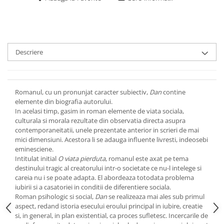
Descriere
Romanul, cu un pronunjat caracter subiectiv,
Dan
contine
elemente din biografia autorului.
In acelasi timp, gasim in roman elemente de viata sociala,
culturala si morala rezultate din observatia directa asupra
contemporaneitatii, unele prezentate anterior in scrieri de mai
mici dimensiuni. Acestora li se adauga influente livresti, indeosebi
eminesciene.
Intitulat initial
O viata pierduta
, romanul este axat pe tema
destinului tragic al creatorului intr-o societate ce nu-l intelege si
careia nu i se poate adapta. El abordeaza totodata problema
iubirii si a casatoriei in conditii de diferentiere sociala.
Roman psihologic si social,
Dan
se realizeaza mai ales sub primul
aspect, redand istoria esecului eroului principal in iubire, creatie
si, in general, in plan existential, ca proces sufletesc. Incercarile de