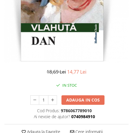
Literatura
Clasica
Contemporana
Moderna
Romana
Universala
Universala
Non-fictiune
Calatorii
18,69 Lei
14,77 Lei
Memorii
Publicistica / Reportaje / Interviuri
IN STOC
Stiinte umaniste
ADAUGA IN COS
Istorie
Sociologie si filozofie
Cod Produs:
9786067789010
Ai nevoie de ajutor?
0740984910
Adauga la Favorite
Cere informatii