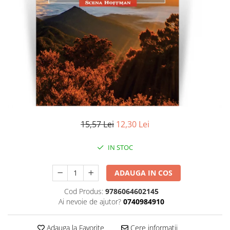
Literatura
Clasica
Contemporana
Moderna
Romana
Universala
Universala
Non-fictiune
Calatorii
15,57 Lei
12,30 Lei
Memorii
Publicistica / Reportaje / Interviuri
IN STOC
Stiinte umaniste
ADAUGA IN COS
Istorie
Sociologie si filozofie
Cod Produs:
9786064602145
Ai nevoie de ajutor?
0740984910
Adauga la Favorite
Cere informatii