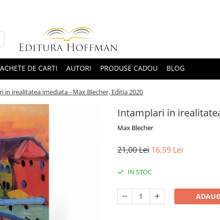
ACHETE DE CARTI
AUTORI
PRODUSE CADOU
BLOG
i in irealitatea imediata - Max Blecher, Editia 2020
Intamplari in irealitat
Max Blecher
21,00 Lei
16,59 Lei
IN STOC
ADAUG