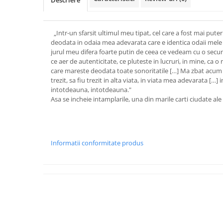
Descriere
„Intr-un sfarsit ultimul meu tipat, cel care a fost mai pute
deodata in odaia mea adevarata care e identica odaii mele 
jurul meu difera foarte putin de ceea ce vedeam cu o secun
ce aer de autenticitate, ce pluteste in lucruri, in mine, ca o
care mareste deodata toate sonoritatile […] Ma zbat acum in 
trezit, sa fiu trezit in alta viata, in viata mea adevarata […]
intotdeauna, intotdeauna."
Asa se incheie intamplarile, una din marile carti ciudate al
Informatii conformitate produs