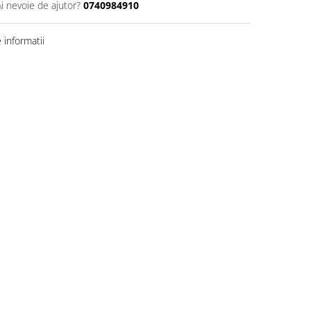
Ai nevoie de ajutor?
0740984910
informatii