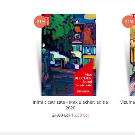
-21%
-21%
Inimi cicatrizate - Max Blecher, editia
Vizuina
2020
21,00 Lei
16,59 Lei