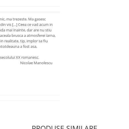
rnic, ma trezeste. Ma gasesc
din vis […] Ceea ce vad acum in
da mai inainte, dar are nu stiu
 raceala brusca a atmosferei iarna,
realitate, tip, implor sa fiu
 intotdeauna a fost asa,
e secolului XX romanesc.
Nicolae Manolescu
PRODUSE SIMILARE