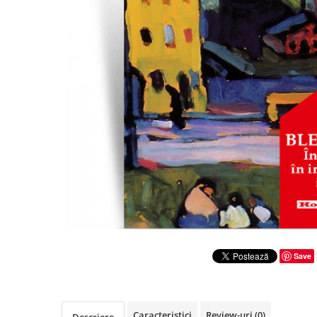
Literatura
Clasica
Contemporana
Moderna
Romana
Universala
Universala
Non-fictiune
Calatorii
Memorii
Publicistica / Reportaje / Interviuri
Stiinte umaniste
Istorie
Save
Sociologie si filozofie
Caracteristici
Review-uri
(0)