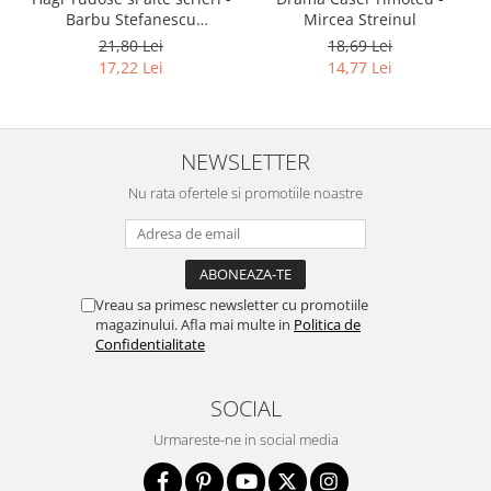
Barbu Stefanescu
Mircea Streinul
Delavrancea
21,80 Lei
18,69 Lei
17,22 Lei
14,77 Lei
NEWSLETTER
Nu rata ofertele si promotiile noastre
Vreau sa primesc newsletter cu promotiile
magazinului. Afla mai multe in
Politica de
Confidentialitate
SOCIAL
Urmareste-ne in social media