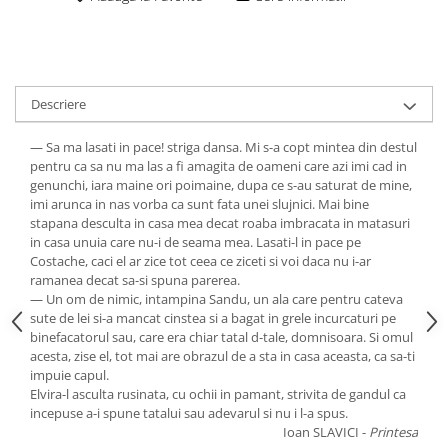
Descriere
— Sa ma lasati in pace! striga dansa. Mi s-a copt mintea din destul
pentru ca sa nu ma las a fi amagita de oameni care azi imi cad in
genunchi, iara maine ori poimaine, dupa ce s-au saturat de mine,
imi arunca in nas vorba ca sunt fata unei slujnici. Mai bine
stapana desculta in casa mea decat roaba imbracata in matasuri
in casa unuia care nu-i de seama mea. Lasati-l in pace pe
Costache, caci el ar zice tot ceea ce ziceti si voi daca nu i-ar
ramanea decat sa-si spuna parerea.
— Un om de nimic, intampina Sandu, un ala care pentru cateva
sute de lei si-a mancat cinstea si a bagat in grele incurcaturi pe
binefacatorul sau, care era chiar tatal d-tale, domnisoara. Si omul
acesta, zise el, tot mai are obrazul de a sta in casa aceasta, ca sa-ti
impuie capul.
Elvira-l asculta rusinata, cu ochii in pamant, strivita de gandul ca
incepuse a-i spune tatalui sau adevarul si nu i l-a spus.
Ioan SLAVICI -
Printesa