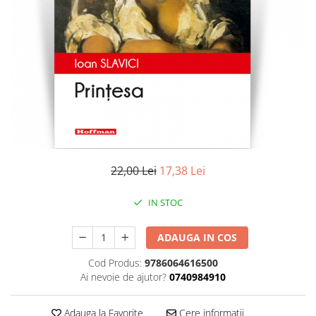
Literatura
Clasica
Contemporana
Moderna
Romana
Universala
Universala
Non-fictiune
Calatorii
22,00 Lei
17,38 Lei
Memorii
Publicistica / Reportaje / Interviuri
IN STOC
Stiinte umaniste
ADAUGA IN COS
Istorie
Sociologie si filozofie
Cod Produs:
9786064616500
Ai nevoie de ajutor?
0740984910
Adauga la Favorite
Cere informatii