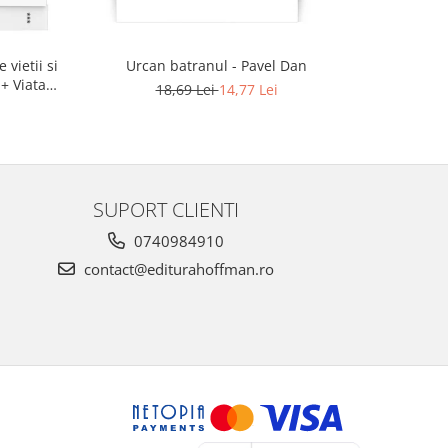
 vietii si
Urcan batranul - Pavel Dan
Bubico. 
 + Viata
18,69 Lei
14,77 Lei
SUPORT CLIENTI
0740984910
contact@editurahoffman.ro