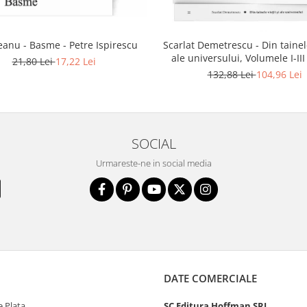
anu - Basme - Petre Ispirescu
Scarlat Demetrescu - Din tainele
ale universului, Volumele I-III
21,80 Lei
17,22 Lei
dincolo de mormant
132,88 Lei
104,96 Lei
SOCIAL
Urmareste-ne in social media
DATE COMERCIALE
 Plata
SC Editura Hoffman SRL