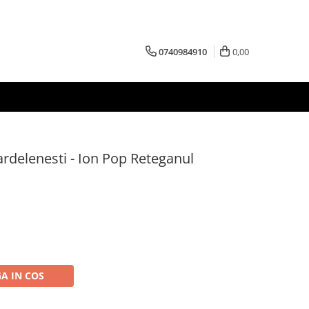
0740984910
0,00
ardelenesti - Ion Pop Reteganul
A IN COS