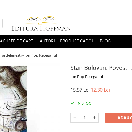
ACHETE DE CARTI
AUTORI
PRODUSE CADOU
BLOG
i ardelenesti - Ion Pop Reteganul
Stan Bolovan. Povesti 
Ion Pop Reteganul
15,57 Lei
12,30 Lei
IN STOC
ADAUG