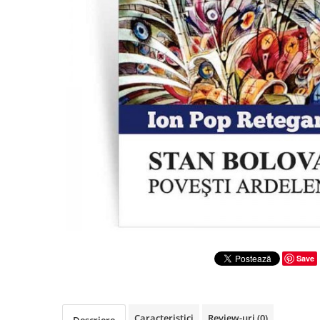
Literatura
Clasica
Contemporana
Moderna
Romana
Universala
Universala
Non-fictiune
Calatorii
Memorii
Publicistica / Reportaje / Interviuri
Stiinte umaniste
Istorie
Save
Sociologie si filozofie
Caracteristici
Review-uri
(0)