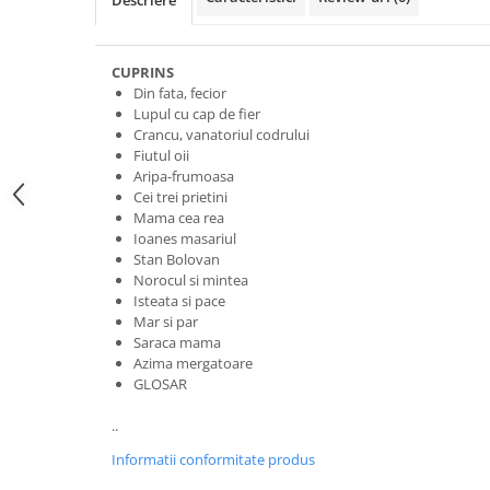
Descriere
CUPRINS
Din fata, fecior
Lupul cu cap de fier
Crancu, vanatoriul codrului
Fiutul oii
Aripa-frumoasa
Cei trei prietini
Mama cea rea
Ioanes masariul
Stan Bolovan
Norocul si mintea
Isteata si pace
Mar si par
Saraca mama
Azima mergatoare
GLOSAR
..
Informatii conformitate produs