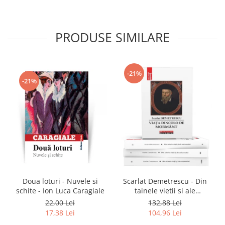
PRODUSE SIMILARE
-21%
-21%
Doua loturi - Nuvele si
Scarlat Demetrescu - Din
schite - Ion Luca Caragiale
tainele vietii si ale
universului, Volumele I-III +
22,00 Lei
132,88 Lei
Viata dincolo de mormant
17,38 Lei
104,96 Lei