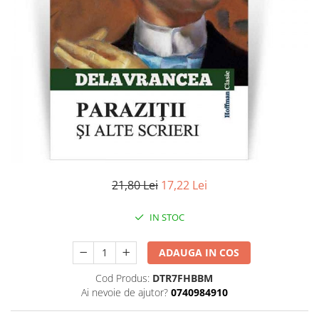
Literatura
Clasica
Contemporana
Moderna
Romana
Universala
Universala
Non-fictiune
Calatorii
Memorii
21,80 Lei
17,22 Lei
Publicistica / Reportaje / Interviuri
IN STOC
Stiinte umaniste
Istorie
ADAUGA IN COS
Sociologie si filozofie
Cod Produs:
DTR7FHBBM
Ai nevoie de ajutor?
0740984910