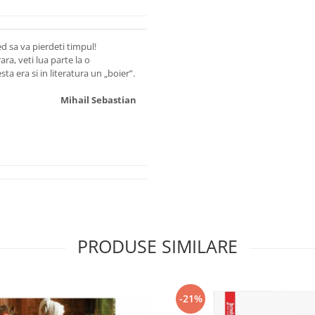
ed sa va pierdeti timpul!
ra, veti lua parte la o
ta era si in literatura un „boier”.
l Sebastian
PRODUSE SIMILARE
-21%