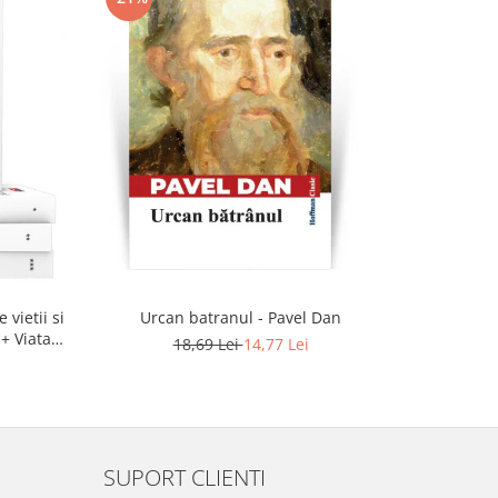
-21%
 vietii si
Urcan batranul - Pavel Dan
Bubico. 
 + Viata
18,69 Lei
14,77 Lei
SUPORT CLIENTI