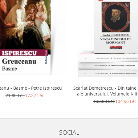
anu - Basme - Petre Ispirescu
Scarlat Demetrescu - Din tainele
ale universului, Volumele I-III
21,80 Lei
17,22 Lei
dincolo de mormant
132,88 Lei
104,96 Lei
SOCIAL