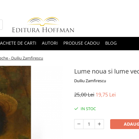
ACHETE DE CARTI
AUTORI
PRODUSE CADOU
BLOG
che - Duiliu Zamfirescu
Lume noua si lume vec
Duiliu Zamfirescu
25,00 Lei
19,75 Lei
IN STOC
ADAUG