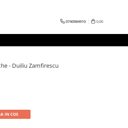
0740984910
0,00
he - Duiliu Zamfirescu
A IN COS