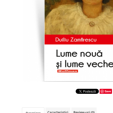
Literatura
Clasica
Contemporana
Moderna
Romana
Universala
Universala
Non-fictiune
Calatorii
Memorii
Publicistica / Reportaje / Interviuri
Stiinte umaniste
Istorie
Save
Sociologie si filozofie
Caracteristici
Review-uri
(0)