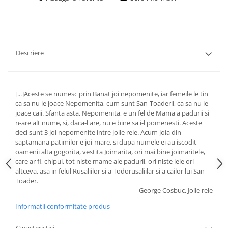
Descriere
[...]Aceste se numesc prin Banat joi nepomenite, iar femeile le tin
ca sa nu le joace Nepomenita, cum sunt San-Toaderii, ca sa nu le
joace caii. Sfanta asta, Nepomenita, e un fel de Mama a padurii si
n-are alt nume, si, daca-l are, nu e bine sa i-l pomenesti. Aceste
deci sunt 3 joi nepomenite intre joile rele. Acum joia din
saptamana patimilor e joi-mare, si dupa numele ei au iscodit
oamenii alta gogorita, vestita Joimarita, ori mai bine joimaritele,
care ar fi, chipul, tot niste mame ale padurii, ori niste iele ori
altceva, asa in felul Rusaliilor si a Todorusaliilar si a cailor lui San-
Toader.
George Cosbuc, Joile rele
Informatii conformitate produs