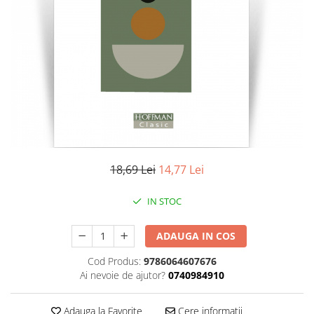
Literatura
Clasica
Contemporana
Moderna
Romana
Universala
Universala
Non-fictiune
Calatorii
18,69 Lei
14,77 Lei
Memorii
Publicistica / Reportaje / Interviuri
IN STOC
Stiinte umaniste
ADAUGA IN COS
Istorie
Sociologie si filozofie
Cod Produs:
9786064607676
Ai nevoie de ajutor?
0740984910
Adauga la Favorite
Cere informatii