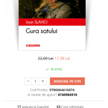
Literatura
Clasica
Contemporana
Moderna
Romana
Universala
Universala
Non-fictiune
Calatorii
22,00 Lei
17,38 Lei
Memorii
Publicistica / Reportaje / Interviuri
IN STOC
Stiinte umaniste
ADAUGA IN COS
Istorie
Sociologie si filozofie
Cod Produs:
9786064616074
Ai nevoie de ajutor?
0740984910
Adauga la Favorite
Cere informatii