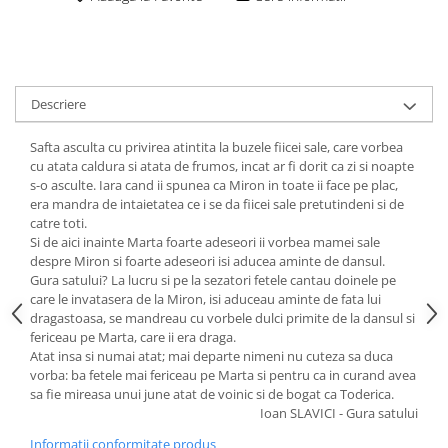
Descriere
Safta asculta cu privirea atintita la buzele fiicei sale, care vorbea
cu atata caldura si atata de frumos, incat ar fi dorit ca zi si noapte
s-o asculte. Iara cand ii spunea ca Miron in toate ii face pe plac,
era mandra de intaietatea ce i se da fiicei sale pretutindeni si de
catre toti.
Si de aici inainte Marta foarte adeseori ii vorbea mamei sale
despre Miron si foarte adeseori isi aducea aminte de dansul.
Gura satului? La lucru si pe la sezatori fetele cantau doinele pe
care le invatasera de la Miron, isi aduceau aminte de fata lui
dragastoasa, se mandreau cu vorbele dulci primite de la dansul si
fericeau pe Marta, care ii era draga.
Atat insa si numai atat; mai departe nimeni nu cuteza sa duca
vorba: ba fetele mai fericeau pe Marta si pentru ca in curand avea
sa fie mireasa unui june atat de voinic si de bogat ca Toderica.
Ioan SLAVICI - Gura satului
Informatii conformitate produs