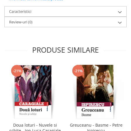
Caracteristici
Review-uri
(0)
PRODUSE SIMILARE
-21%
-21%
Doua loturi - Nuvele si
Greuceanu - Basme - Petre
schite - Ion Luca Caragiale
Ispirescu