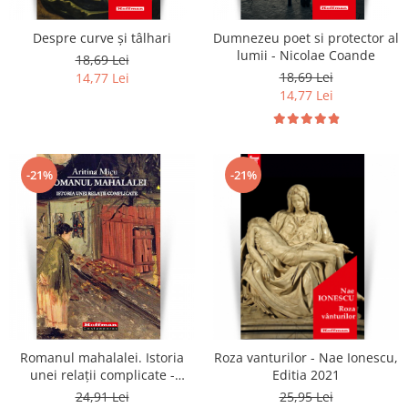
Despre curve și tâlhari
Dumnezeu poet si protector al
lumii - Nicolae Coande
18,69 Lei
18,69 Lei
14,77 Lei
14,77 Lei
-21%
-21%
Romanul mahalalei. Istoria
Roza vanturilor - Nae Ionescu,
unei relaţii complicate -
Editia 2021
Aritina Micu
24,91 Lei
25,95 Lei