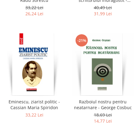
Radu Sorescu
scriitorului indragostit -
Eugen Simion
33,22 Lei
40,49 Lei
26,24 Lei
31,99 Lei
-21%
Eminescu, ziarist politic -
Razboiul nostru pentru
Cassian Maria Spiridon
neatarnare - George Cosbuc
33,22 Lei
18,69 Lei
14,77 Lei