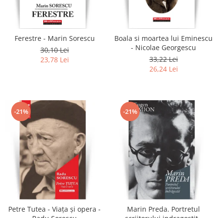
Literatura
Clasica
Contemporana
Ferestre - Marin Sorescu
Boala si moartea lui Eminescu
Moderna
- Nicolae Georgescu
30,10 Lei
Romana
33,22 Lei
23,78 Lei
26,24 Lei
Universala
Universala
Non-fictiune
-21%
-21%
Calatorii
Memorii
Publicistica / Reportaje / Interviuri
Stiinte umaniste
Istorie
Sociologie si filozofie
Petre Tutea - Viaţa şi opera -
Marin Preda. Portretul