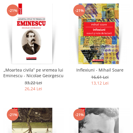
-21%
-21%
„Moartea civila” pe vremea lui
Inflexiuni - Mihail Soare
Eminescu - Nicolae Georgescu
16,61 Lei
33,22 Lei
13,12 Lei
26,24 Lei
-21%
-21%