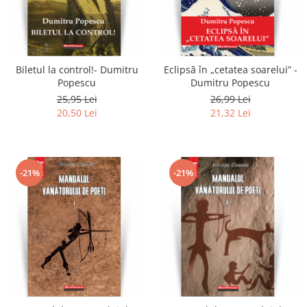
Biletul la control!- Dumitru
Eclipsă în „cetatea soarelui” -
Popescu
Dumitru Popescu
25,95 Lei
26,99 Lei
20,50 Lei
21,32 Lei
-21%
-21%