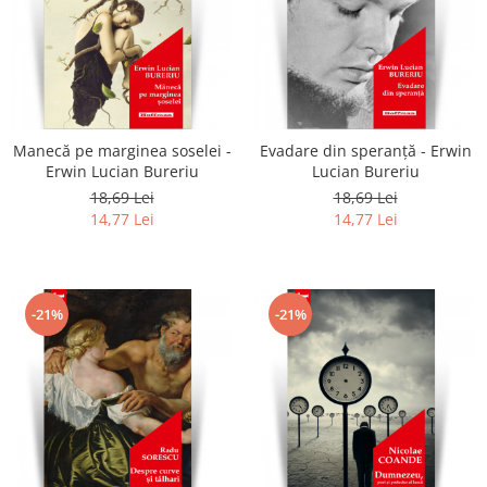
Manecă pe marginea soselei -
Evadare din speranță - Erwin
Erwin Lucian Bureriu
Lucian Bureriu
18,69 Lei
18,69 Lei
14,77 Lei
14,77 Lei
-21%
-21%