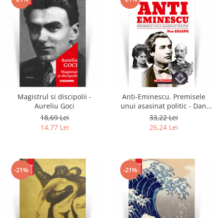
Magistrul si discipolii -
Anti-Eminescu. Premisele
Aureliu Goci
unui asasinat politic - Dan
Salapa
18,69 Lei
33,22 Lei
14,77 Lei
26,24 Lei
-21%
-21%