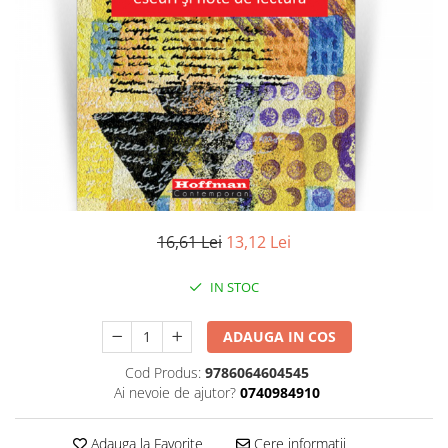
Literatura
Clasica
Contemporana
Moderna
Romana
Universala
Universala
Non-fictiune
Calatorii
16,61 Lei
13,12 Lei
Memorii
Publicistica / Reportaje / Interviuri
IN STOC
Stiinte umaniste
ADAUGA IN COS
Istorie
Sociologie si filozofie
Cod Produs:
9786064604545
Ai nevoie de ajutor?
0740984910
Adauga la Favorite
Cere informatii