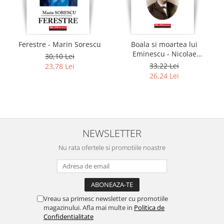
Ferestre - Marin Sorescu
Boala si moartea lui
Eminescu - Nicolae
30,10 Lei
Georgescu
33,22 Lei
23,78 Lei
26,24 Lei
NEWSLETTER
Nu rata ofertele si promotiile noastre
Vreau sa primesc newsletter cu promotiile
magazinului. Afla mai multe in
Politica de
Confidentialitate