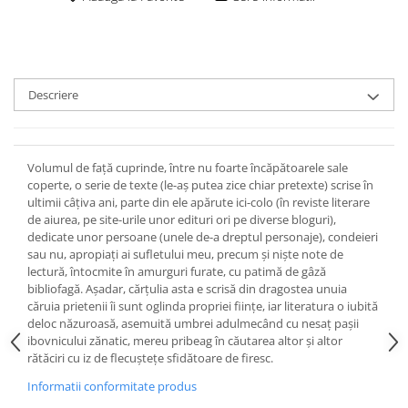
Descriere
Volumul de față cuprinde, între nu foarte încăpătoarele sale
coperte, o serie de texte (le-aș putea zice chiar pretexte) scrise în
ultimii câțiva ani, parte din ele apărute ici-colo (în reviste literare
de aiurea, pe site-urile unor edituri ori pe diverse bloguri),
dedicate unor persoane (unele de-a dreptul personaje), condeieri
sau nu, apropiați ai sufletului meu, precum și niște note de
lectură, întocmite în amurguri furate, cu patimă de gâză
bibliofagă. Așadar, cărțulia asta e scrisă din dragostea unuia
căruia prietenii îi sunt oglinda propriei ființe, iar literatura o iubită
deloc năzuroasă, asemuită umbrei adulmecând cu nesaț pașii
ibovnicului zănatic, mereu pribeag în căutarea altor și altor
rătăciri cu iz de flecuștețe sfidătoare de firesc.
Informatii conformitate produs