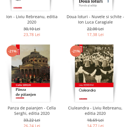
Ion - Liviu Rebreanu, editia
Doua loturi - Nuvele si schite -
2020
Ion Luca Caragiale
30,10 Lei
22,00 Lei
23,78 Lei
17,38 Lei
-21%
-21%
Panza de paianjen - Cella
Ciuleandra - Liviu Rebreanu,
Serghi, editia 2020
editia 2020
33,22 Lei
18,69 Lei
26,24 Lei
14,77 Lei