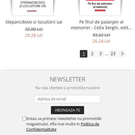
Stepancikovo si locuitorii sai
Pe firul de paianjen al
memoriei - Cella Serghi, editia
32,00 Lei
2020
33,22 Lei
25,28 Lei
26,24 Lei
1
2
3
23
...
NEWSLETTER
Nu rata ofertele si promotiile noastre
Vreau sa primesc newsletter cu promotiile
magazinului. Afla mai multe in
Politica de
Confidentialitate