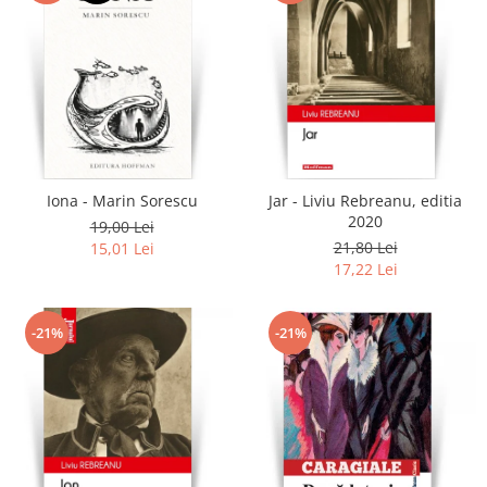
Iona - Marin Sorescu
Jar - Liviu Rebreanu, editia
2020
19,00 Lei
21,80 Lei
15,01 Lei
17,22 Lei
-21%
-21%