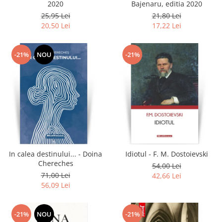
2020
Bajenaru, editia 2020
25,95 Lei
21,80 Lei
20,50 Lei
17,22 Lei
-21%
NOU
-21%
In calea destinului... - Doina
Idiotul - F. M. Dostoievski
Chereches
54,00 Lei
71,00 Lei
42,66 Lei
56,09 Lei
-21%
NOU
-21%