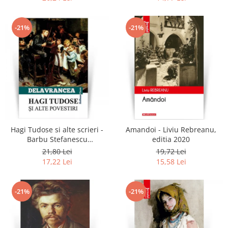
-21%
-21%
Hagi Tudose si alte scrieri -
Amandoi - Liviu Rebreanu,
Barbu Stefanescu
editia 2020
Delavrancea
21,80 Lei
19,72 Lei
17,22 Lei
15,58 Lei
-21%
-21%