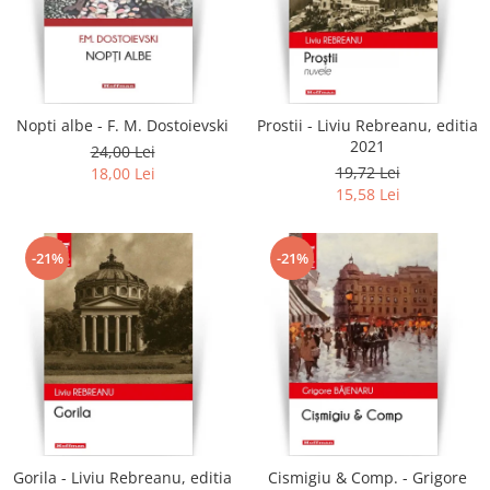
Literatura
Clasica
Contemporana
Moderna
Nopti albe - F. M. Dostoievski
Prostii - Liviu Rebreanu, editia
Romana
2021
24,00 Lei
Universala
19,72 Lei
18,00 Lei
Universala
15,58 Lei
Non-fictiune
Calatorii
-21%
-21%
Memorii
Publicistica / Reportaje / Interviuri
Stiinte umaniste
Istorie
Sociologie si filozofie
Gorila - Liviu Rebreanu, editia
Cismigiu & Comp. - Grigore