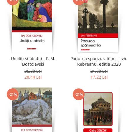
Umiliți si obiditi - F. M.
Padurea spanzuratilor - Liviu
Dostoievski
Rebreanu, editia 2020
36,00 Lei
21,80 Lei
28,44 Lei
17,22 Lei
-21%
-21%