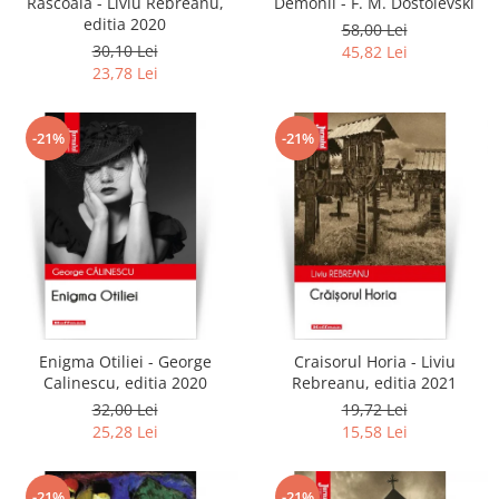
Rascoala - Liviu Rebreanu,
Demonii - F. M. Dostoievski
editia 2020
58,00 Lei
30,10 Lei
45,82 Lei
23,78 Lei
-21%
-21%
Enigma Otiliei - George
Craisorul Horia - Liviu
Calinescu, editia 2020
Rebreanu, editia 2021
32,00 Lei
19,72 Lei
25,28 Lei
15,58 Lei
-21%
-21%