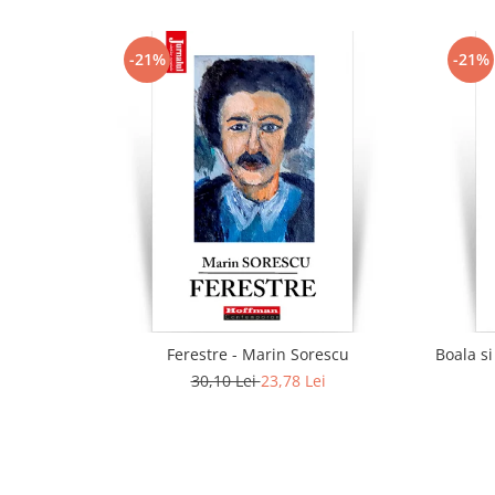
-21%
-21%
Ferestre - Marin Sorescu
Boala s
30,10 Lei
23,78 Lei