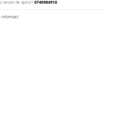
Ai nevoie de ajutor?
0740984910
informatii