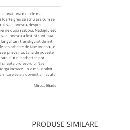
 insemnat una din cele mai
e foarte greu sa scriu asa cum se
orul Nae Ionescu, despre
aniei de dupa razboiu. Nadajduiesc
ui Nae Ionescu a fost, si continua
 lungul tarii transfigurat de mit
nde se vorbeste de Nae Ionescu, e
easi prisosinta, taria de poveste
tara. Putini barbati se pot
l si fapta profesorului Nae
Iorga incoace – n-a mai intalnit
 in care ea s-a dovedit a fi avuta
Mircea Eliade
PRODUSE SIMILARE