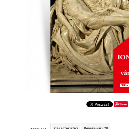
Literatura
Clasica
Contemporana
Moderna
Romana
Universala
Universala
Non-fictiune
Calatorii
Memorii
Publicistica / Reportaje / Interviuri
Stiinte umaniste
Istorie
Save
Sociologie si filozofie
Caracteristici
Review-uri
(0)