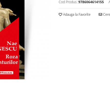
Cod Produs:
9786064614155
Adauga la Favorite
Cere 