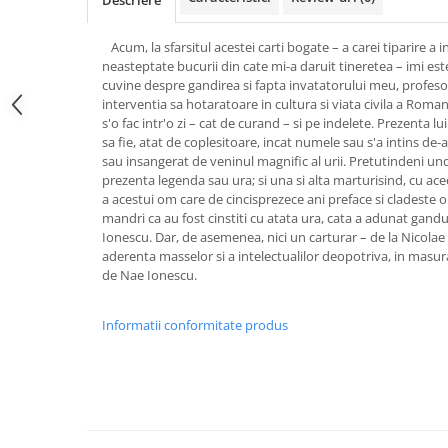
Descriere
Acum, la sfarsitul acestei carti bogate – a carei tiparire a
neasteptate bucurii din cate mi-a daruit tineretea – imi est
cuvine despre gandirea si fapta invatatorului meu, profes
interventia sa hotaratoare in cultura si viata civila a Rom
s'o fac intr'o zi – cat de curand – si pe indelete. Prezenta l
sa fie, atat de coplesitoare, incat numele sau s'a intins de-a
sau insangerat de veninul magnific al urii. Pretutindeni u
prezenta legenda sau ura; si una si alta marturisind, cu ace
a acestui om care de cincisprezece ani preface si cladeste o 
mandri ca au fost cinstiti cu atata ura, cata a adunat gandu
Ionescu. Dar, de asemenea, nici un carturar – de la Nicolae 
aderenta masselor si a intelectualilor deopotriva, in masura
de Nae Ionescu.
Informatii conformitate produs