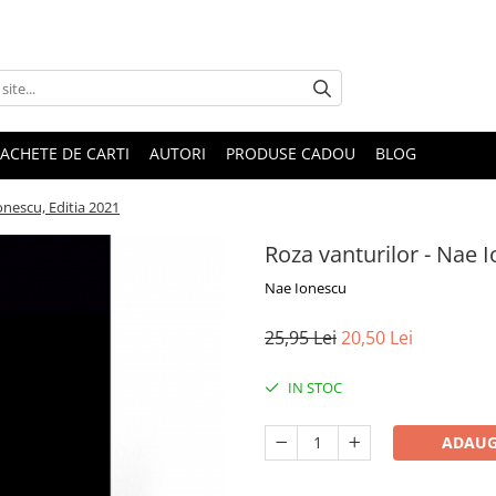
ACHETE DE CARTI
AUTORI
PRODUSE CADOU
BLOG
onescu, Editia 2021
Roza vanturilor - Nae I
Nae Ionescu
25,95 Lei
20,50 Lei
IN STOC
ADAUG