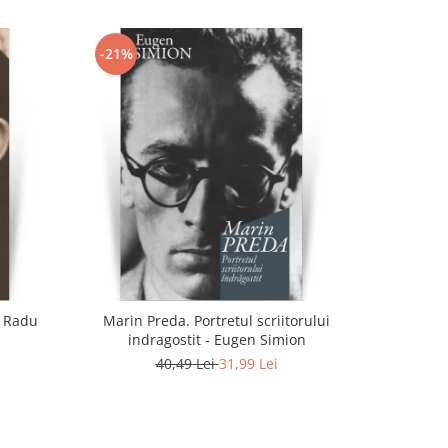
-21%
- Radu
Marin Preda. Portretul scriitorului
Eminescu, z
indragostit - Eugen Simion
40,49 Lei
31,99 Lei