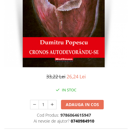
Literatura
Clasica
Contemporana
Moderna
Romana
Universala
Universala
Non-fictiune
Calatorii
Memorii
33,22 Lei
26,24 Lei
Publicistica / Reportaje / Interviuri
IN STOC
Stiinte umaniste
Istorie
ADAUGA IN COS
Sociologie si filozofie
Cod Produs:
9786064615947
Ai nevoie de ajutor?
0740984910