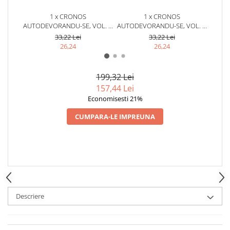
1 x CRONOS
1 x CRONOS
AUTODEVORANDU-SE, VOL. 6,
AUTODEVORANDU-SE, VOL. 5,
AUTOD
DISPERAREA LIBERTATII -
REDUCTIA CELULARA -
ANG
33,22 Lei
33,22 Lei
DUMITRU POPESCU
DUMITRU POPESCU
26,24
26,24
199,32 Lei
157,44 Lei
Economisesti 21%
CUMPARA-LE IMPREUNA
Descriere