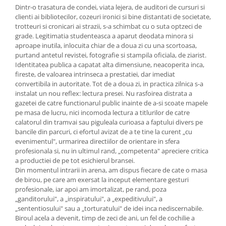
Dintr-o trasatura de condei, viata lejera, de auditori de cursuri si
clienti ai bibliotecilor, cozeuri ironici si bine distantati de societate,
trotteuri si cronicari ai strazii, s-a schimbat cu o suta optzeci de
grade. Legitimatia studenteasca a aparut deodata minora si
aproape inutila, inlocuita chiar de a doua zi cu una scortoasa,
purtand antetul revistei, fotografie si stampila oficiala, de ziarist.
Identitatea publica a capatat alta dimensiune, neacoperita inca,
fireste, de valoarea intrinseca a prestatiei, dar imediat
convertibila in autoritate. Tot de a doua zi, in practica zilnica s-a
instalat un nou reflex: lectura presei. Nu rasfoirea distrata a
gazetei de catre functionarul public inainte de a-si scoate mapele
pe masa de lucru, nici incomoda lectura a titlurilor de catre
calatorul din tramvai sau piguleala curioasa a faptului divers pe
bancile din parcuri, ci efortul avizat de a te tine la curent „cu
evenimentul", urmarirea directiilor de orientare in sfera
profesionala si, nu in ultimul rand, „competenta" apreciere critica
a productiei de pe tot esichierul bransei.
Din momentul intrarii in arena, am dispus fiecare de cate o masa
de birou, pe care am exersat la inceput elementare gesturi
profesionale, iar apoi am imortalizat, pe rand, poza
„ganditorului", a „inspiratului", a „expeditivului", a
„sententiosului" sau a „torturatului" de idei inca nediscernabile.
Biroul acela a devenit, timp de zeci de ani, un fel de cochilie a