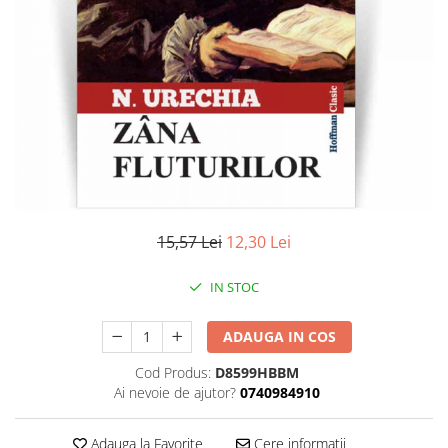
Literatura
Clasica
Contemporana
Moderna
Romana
Universala
Universala
Non-fictiune
Calatorii
15,57 Lei
12,30 Lei
Memorii
Publicistica / Reportaje / Interviuri
IN STOC
Stiinte umaniste
ADAUGA IN COS
Istorie
Sociologie si filozofie
Cod Produs:
D8599HBBM
Ai nevoie de ajutor?
0740984910
Adauga la Favorite
Cere informatii