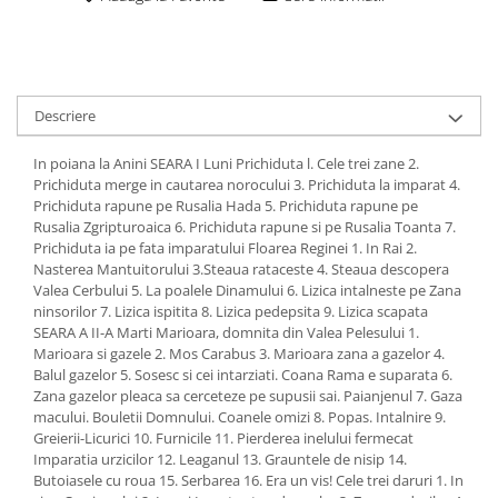
Descriere
In poiana la Anini SEARA I Luni Prichiduta l. Cele trei zane 2.
Prichiduta merge in cautarea norocului 3. Prichiduta la imparat 4.
Prichiduta rapune pe Rusalia Hada 5. Prichiduta rapune pe
Rusalia Zgripturoaica 6. Prichiduta rapune si pe Rusalia Toanta 7.
Prichiduta ia pe fata imparatului Floarea Reginei 1. In Rai 2.
Nasterea Mantuitorului 3.Steaua rataceste 4. Steaua descopera
Valea Cerbului 5. La poalele Dinamului 6. Lizica intalneste pe Zana
ninsorilor 7. Lizica ispitita 8. Lizica pedepsita 9. Lizica scapata
SEARA A II-A Marti Marioara, domnita din Valea Pelesului 1.
Marioara si gazele 2. Mos Carabus 3. Marioara zana a gazelor 4.
Balul gazelor 5. Sosesc si cei intarziati. Coana Rama e suparata 6.
Zana gazelor pleaca sa cerceteze pe supusii sai. Paianjenul 7. Gaza
macului. Bouletii Domnului. Coanele omizi 8. Popas. Intalnire 9.
Greierii-Licurici 10. Furnicile 11. Pierderea inelului fermecat
Imparatia urzicilor 12. Leaganul 13. Grauntele de nisip 14.
Butoiasele cu roua 15. Serbarea 16. Era un vis! Cele trei daruri 1. In