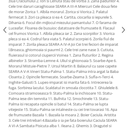
ziua Craciunului 2. Ion si Lenuta stau de vorba 3. Zana padurilor 4.
Cele trei daruri caraghioase SEARA A III-A Miercuri Cele doua fete
de morar Zorica 1. Albila morarul. Zorica si Viorica 2. Palatul
fermecat 3. Zori ca pleaca si ea 4. Cartita, ciocarlia si iepurele 5.
Dihania 6. Focul din mijlocul miezului pamantului 7. O farama de
Luceafar. Floarea de busuioc datatoare de frumusete 8. Flacaul
cel frumos Viorica 1. Albila pleaca iar 2. Zana scorpiilor 3. Viorica
pleca si ea 4. Codrul fara viata 5. Palatul scorpiei 6. Zorila fiul de
imparat 7. Zorila pleaca SEARA A IV-A Joi Cei trei feciori de imparat
l.Broasca, ghiomoaia si paurml 2. Cele trei zane nase 3. Cutiuta,
fluierasul si cotorul ciupercii Voinea 1. Zana fluturilor 2. Regina
albinelor 3. Stramba-Lemne 4. Uliul si ghionoaia 5. Soarbe-Ape 6.
Morarul Mistuie-Pietre 7. Ursul Martin 8. Balaurul cu sase capete
SEARA A V-A Vineri Statu-Palma 1. Statu-Palma intra argat la Baba
Cloanta 2. Opincile fermecate. Soarbe-Zeama 3. Sufla-n-Terci 4.
Inghite-Galusti 5. Lupes-imparat isi marita fata 6. Intrecerea la
fuga. Sorbirea lacului. Scaldatul in smoala clocotita 7. Ghiulelele 8.
Comoara stramoseasca 9. Statu-Palma la inchisoare 10. Statu-
Palma iese din temnita 11. Bufnita 12. Smochinele 13. Statu-
Palma isi recapata opincile si batul 14. Statu-Palma se lupta
vitejeste 15. Statu-Palma se intalneste cu cei trei tovarasi 16. Apa
de frumusete Bazaila 1. Bazaila la moara 2. Boier Caciula. Aristita
3. Cele trei intrebari 4.Bazaila o ia pe fata boierului Caciula SEARA
A VI-A Sambata Pisicuta alba 1. Ileana 2. Ghemis 3. Dragutel si