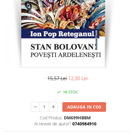
Literatura
Clasica
Contemporana
Moderna
Romana
Universala
Universala
Non-fictiune
Calatorii
Memorii
15,57 Lei
12,30 Lei
Publicistica / Reportaje / Interviuri
IN STOC
Stiinte umaniste
Istorie
ADAUGA IN COS
Sociologie si filozofie
Cod Produs:
DM699HBBM
Ai nevoie de ajutor?
0740984910