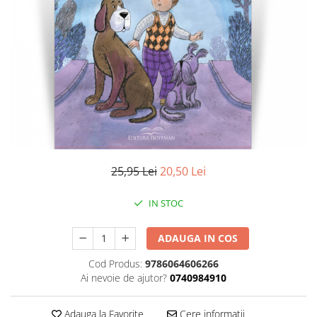
Literatura
Clasica
Contemporana
Moderna
Romana
Universala
Universala
Non-fictiune
Calatorii
25,95 Lei
20,50 Lei
Memorii
Publicistica / Reportaje / Interviuri
IN STOC
Stiinte umaniste
ADAUGA IN COS
Istorie
Sociologie si filozofie
Cod Produs:
9786064606266
Ai nevoie de ajutor?
0740984910
Adauga la Favorite
Cere informatii