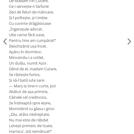
De Madam Fifi Cutare,
Ce-i serveşte-n farfurie
Zeci de feluri de mâncare,
Şi-l pofteşte, şi-l imbie.
Cu cuvinte drăgăstoase:
„Îngeraşule adorat,
Uite carne fără oase,
Pentru tine am cumpărat!”
Deschizând uşa încet,
Apăru în dormitor,
Mirosindu-i a cotlet,
Un dulău, numit Azor.
Dând de el, madam Cutare,
Se răsteşte furios,
Şi să-l bată iute sare:
— Marş la tine-n curte, jos!
Abătut de aşa primire,
Câinele cel credincios,
Se îndreaptă spre ieşire,
Mormăind cu glasu-i gros:
„Zău, atâta nedreptate,
Nu mai este de răbdat
Leneșii primesc de toate,
Harnicu’, stă nemâncat!”