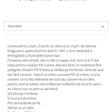
Descriere
Cartea pentru copii „O javră, un câine și un copil”, de Sidonia
Drăgușanu, apărută prima dată în 1947, a fost reeditată și
îmbogățită cu ilustrațiile Oanei Ispir.
Povestea este simplă, dar cu tâlc și happy end. Azor și-ar fi dat
viața pentru madam Fifi Cutare, deși era doar un maidanez fără
pedigree. Madam Fifi îl iubea și răsfăța pe Fonfonel, câine de rasă,
dar fără caracter. Viața îi va arăta cucoanei Fifi că e bine, ca și la
oameni, să nu faci diferențe de rasă sau culoare nici la câini,
pentru că ei te iubesc necondiționat indiferent de locul în care s-
au născut sau ce pete au pe blană.
Stă jăvruţa Fonfonel,
În luxosul dormitor,
Plin de funde fel de fel,
Alintat ca un odor.