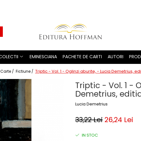
COLECTII
EMINESCIANA
PACHETE DE CARTI
AUTORI
PROD
Triptic - Vol. 1 - Oglinzi aburite, - Lucia Demetrius, ed
Carte /
Fictiune /
Triptic - Vol. 1 - 
Demetrius, editi
Lucia Demetrius
33,22 Lei
26,24 Lei
IN STOC