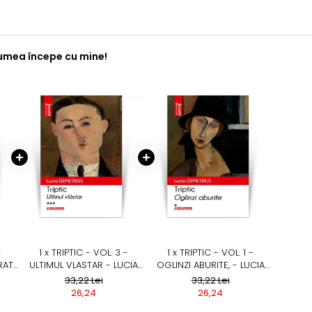
Lumea începe cu mine!
-
1 x TRIPTIC - VOL. 3 -
1 x TRIPTIC - VOL. 1 -
RAT
ULTIMUL VLASTAR - LUCIA
OGLINZI ABURITE, - LUCIA
DEMETRIUS, EDITIA 2020
DEMETRIUS, EDITIA 2020
33,22 Lei
33,22 Lei
20
26,24
26,24