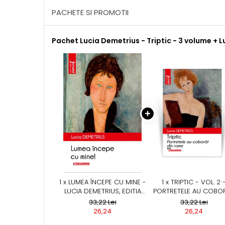
PACHETE SI PROMOTII
Pachet Lucia Demetrius - Triptic - 3 volume + 
1 x LUMEA ÎNCEPE CU MINE -
1 x TRIPTIC - VOL. 2 
LUCIA DEMETRIUS, EDITIA
PORTRETELE AU COBO
2020
DIN RAME - LUCIA
33,22 Lei
33,22 Lei
DEMETRIUS, EDITIA 20
26,24
26,24