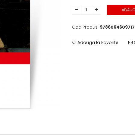
ADAUG
Cod Produs:
9786064609717
Adauga la Favorite
C