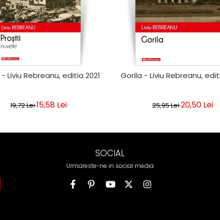
i - Liviu Rebreanu, editia 2021
Gorila - Liviu Rebreanu, edi
15,58 Lei
20,50 Lei
19,72 Lei
25,95 Lei
SOCIAL
Urmareste-ne in social media