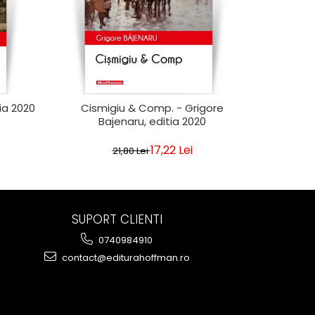
-21%
tia 2020
Cismigiu & Comp. - Grigore
In cale
Bajenaru, editia 2020
17,22 Lei
21,80 Lei
SUPORT CLIENTI
0740984910
contact@editurahoffman.ro