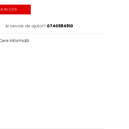
A IN COS
Ai nevoie de ajutor?
0740984910
ere informatii