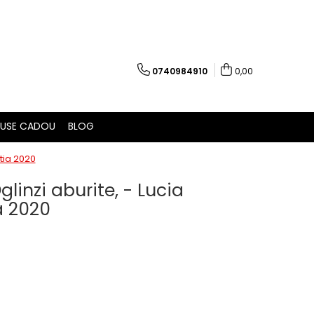
0740984910
0,00
USE CADOU
BLOG
itia 2020
Oglinzi aburite, - Lucia
a 2020