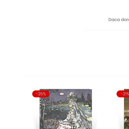
Daca dore
-25%
-21