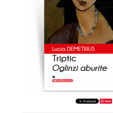
Clasica
Contemporana
Moderna
Romana
Universala
Universala
Non-fictiune
Calatorii
Memorii
Publicistica / Reportaje / Interviuri
Stiinte umaniste
Istorie
Sociologie si filozofie
Save