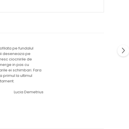
ofilata pe fundalul
ul ii deseneaza pe
esc ciocnirile de
 merge in pas cu
rile ei schimbari. Fara
a primul la ultimul
otament.
Lucia Demetrius