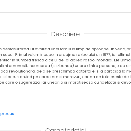
Descriere
n desfasurarea lui evolutia unei familii in timp de aproape un veac, pr
ultim secol. Primul volum incepe in preajma razboiului din 1877, iar ultim
tilor in sumbra fresca a celui de-al doilea razboi mondial. Ele urmar
atimi omenesti, incercarea (si izbanda) unora dintre personaje de a
a revolutionara, de a se preschimba datorita ei si a participa la ma
n istoric, staruind pe caractere si moravuri, cartea de fata creste de l
i pe care o sugereaza, iar uneori o si imbratiseaza cu fidelitate si dev
e produs
Caracteristici