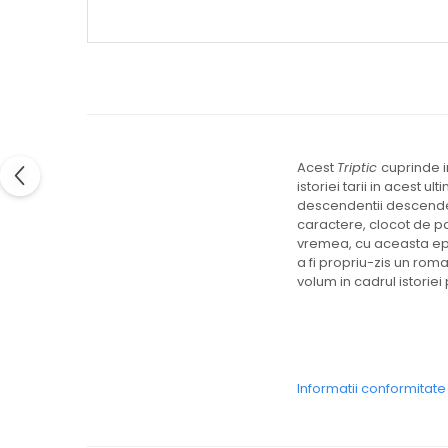
Acest
Triptic
cuprinde i
istoriei tarii in acest 
descendentii descenden
caractere, clocot de p
vremea, cu aceasta epoc
a fi propriu-zis un roma
volum in cadrul istorie
Informatii conformitat