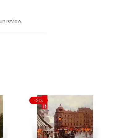
un review.
-21%