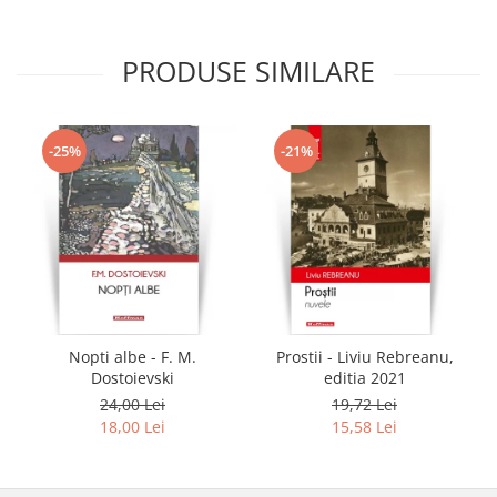
PRODUSE SIMILARE
-25%
-21%
Nopti albe - F. M.
Prostii - Liviu Rebreanu,
Dostoievski
editia 2021
24,00 Lei
19,72 Lei
18,00 Lei
15,58 Lei