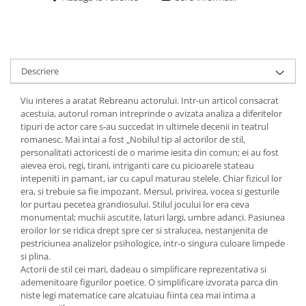
Descriere
Viu interes a aratat Rebreanu actorului. Intr-un articol consacrat
acestuia, autorul roman intreprinde o avizata analiza a diferitelor
tipuri de actor care s-au succedat in ultimele decenii in teatrul
romanesc. Mai intai a fost „Nobilul tip al actorilor de stil,
personalitati actoricesti de o marime iesita din comun; ei au fost
aievea eroi, regi, tirani, intriganti care cu picioarele stateau
intepeniti in pamant, iar cu capul maturau stelele. Chiar fizicul lor
era, si trebuie sa fie impozant. Mersul, privirea, vocea si gesturile
lor purtau pecetea grandiosului. Stilul jocului lor era ceva
monumental; muchii ascutite, laturi largi, umbre adanci. Pasiunea
eroilor lor se ridica drept spre cer si stralucea, nestanjenita de
pestriciunea analizelor psihologice, intr-o singura culoare limpede
si plina.
Actorii de stil cei mari, dadeau o simplificare reprezentativa si
ademenitoare figurilor poetice. O simplificare izvorata parca din
niste legi matematice care alcatuiau fiinta cea mai intima a