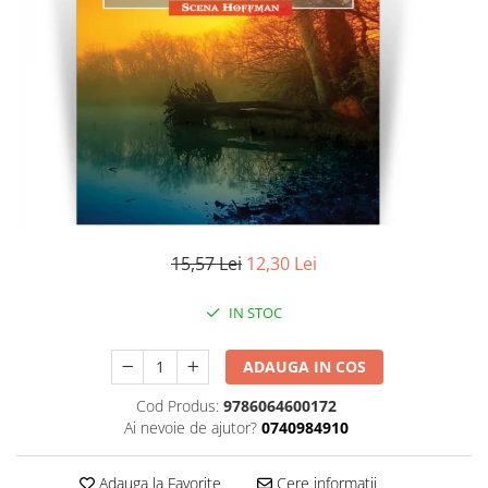
Literatura
Clasica
Contemporana
Moderna
Romana
Universala
Universala
Non-fictiune
Calatorii
15,57 Lei
12,30 Lei
Memorii
Publicistica / Reportaje / Interviuri
IN STOC
Stiinte umaniste
ADAUGA IN COS
Istorie
Sociologie si filozofie
Cod Produs:
9786064600172
Ai nevoie de ajutor?
0740984910
Adauga la Favorite
Cere informatii