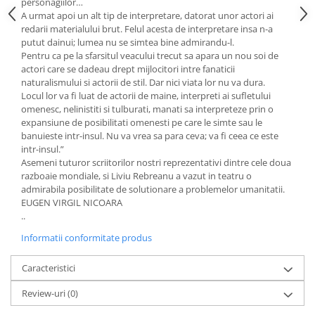
personagiilor…
A urmat apoi un alt tip de interpretare, datorat unor actori ai
redarii materialului brut. Felul acesta de interpretare insa n-a
putut dainui; lumea nu se simtea bine admirandu-l.
Pentru ca pe la sfarsitul veacului trecut sa apara un nou soi de
actori care se dadeau drept mijlocitori intre fanaticii
naturalismului si actorii de stil. Dar nici viata lor nu va dura.
Locul lor va fi luat de actorii de maine, interpreti ai sufletului
omenesc, nelinistiti si tulburati, manati sa interpreteze prin o
expansiune de posibilitati omenesti pe care le simte sau le
banuieste intr-insul. Nu va vrea sa para ceva; va fi ceea ce este
intr-insul.”
Asemeni tuturor scriitorilor nostri reprezentativi dintre cele doua
razboaie mondiale, si Liviu Rebreanu a vazut in teatru o
admirabila posibilitate de solutionare a problemelor umanitatii.
EUGEN VIRGIL NICOARA
..
Informatii conformitate produs
Caracteristici
Review-uri
(0)