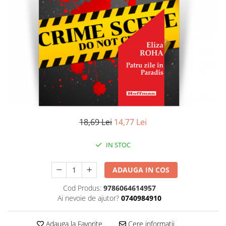
Literatura
Clasica
Contemporana
Moderna
Romana
Universala
Universala
Non-fictiune
Calatorii
18,69 Lei
14,77 Lei
Memorii
Publicistica / Reportaje / Interviuri
IN STOC
Stiinte umaniste
ADAUGA IN COS
Istorie
Sociologie si filozofie
Cod Produs:
9786064614957
Ai nevoie de ajutor?
0740984910
Adauga la Favorite
Cere informatii