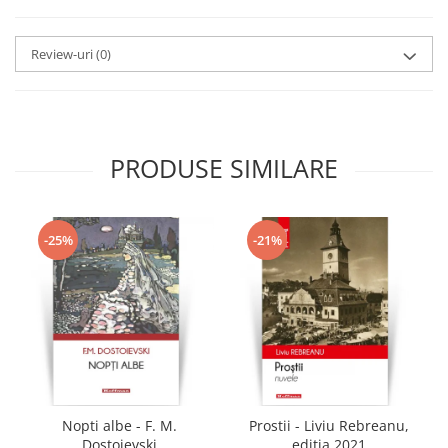
Review-uri
(0)
PRODUSE SIMILARE
-25%
-21%
Nopti albe - F. M.
Prostii - Liviu Rebreanu,
Dostoievski
editia 2021