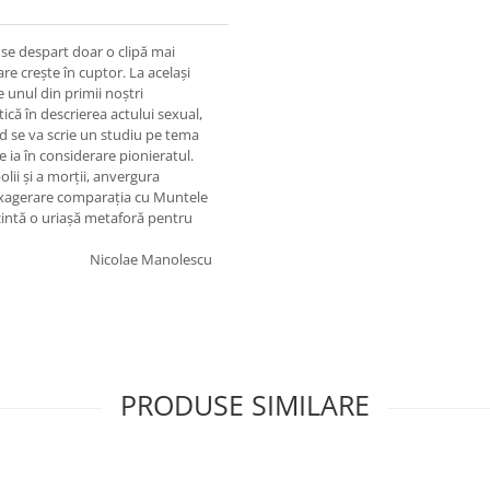
 se despart doar o clipă mai
are creşte în cuptor. La acelaşi
te unul din primii noştri
ică în descrierea actului sexual,
nd se va scrie un studiu pe tema
e ia în considerare pionieratul.
olii şi a morţii, anvergura
e exagerare comparaţia cu Muntele
ezintă o uriaşă metaforă pentru
Nicolae Manolescu
PRODUSE SIMILARE