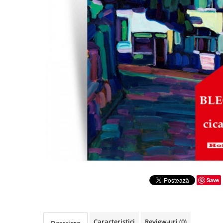
Literatura
Clasica
Contemporana
Moderna
Romana
Universala
Universala
Non-fictiune
Calatorii
Memorii
Publicistica / Reportaje / Interviuri
Stiinte umaniste
Istorie
Save
Sociologie si filozofie
Caracteristici
Review-uri
(0)