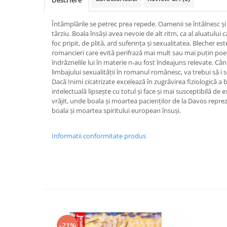
Descriere
Întâmplările se petrec prea repede. Oamenii se întâlnesc şi
târziu. Boala însăşi avea nevoie de alt ritm, ca al aluatului c
foc pripit, de plită, ard suferinţa şi sexualitatea. Blecher es
romancieri care evită perifrază mai mult sau mai puţin poet
îndrăznelile lui în materie n-au fost îndeajuns relevate. Câ
limbajului sexualităţii în romanul românesc, va trebui să i s
Dacă Inimi cicatrizate excelează în zugrăvirea fiziologică a b
intelectuală lipseşte cu totul şi face şi mai susceptibilă d
vrăjit, unde boala şi moartea pacienţilor de la Davos repr
boala şi moartea spiritului european însuşi.
Informatii conformitate produs
-21%