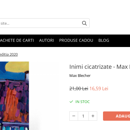
ACHETE DE CARTI
AUTORI
PRODUSE CADOU
BLOG
editia 2020
Inimi cicatrizate - Max
Max Blecher
21,00 Lei
16,59 Lei
IN STOC
ADAUG