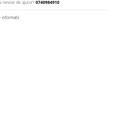
Ai nevoie de ajutor?
0740984910
informatii