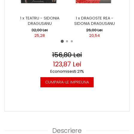
1 x TEATRU - SIDONIA
1 x DRAGOSTE REA -
1 x 
DRAGUSANU
SIDONIA DRAGUSANU
DRAG
32,00 Lei
26,00 Lei
25,28
20,54
156,80 Lei
123,87 Lei
Economisesti 21%
CUMPARA-LE IMPREUNA
Descriere