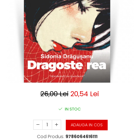
Clasica
Contemporana
Moderna
Romana
Universala
Universala
Non-fictiune
Calatorii
Memorii
Publicistica / Reportaje / Interviuri
Stiinte umaniste
Istorie
26,00 Lei
20,54 Lei
Sociologie si filozofie
IN STOC
ADAUGA IN COS
Cod Produs:
9786064616111