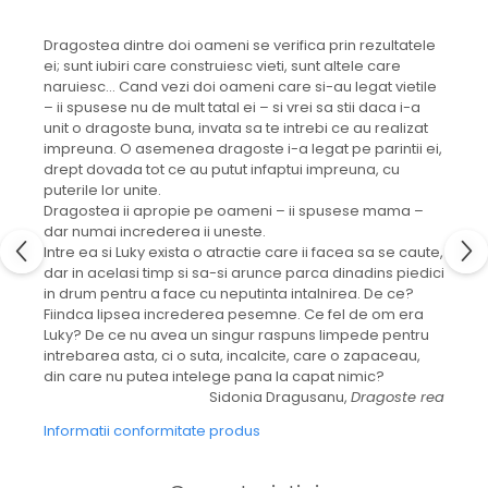
Dragostea dintre doi oameni se verifica prin rezultatele
ei; sunt iubiri care construiesc vieti, sunt altele care
naruiesc… Cand vezi doi oameni care si-au legat vietile
– ii spusese nu de mult tatal ei – si vrei sa stii daca i-a
unit o dragoste buna, invata sa te intrebi ce au realizat
impreuna. O asemenea dragoste i-a legat pe parintii ei,
drept dovada tot ce au putut infaptui impreuna, cu
puterile lor unite.
Dragostea ii apropie pe oameni – ii spusese mama –
dar numai increderea ii uneste.
Intre ea si Luky exista o atractie care ii facea sa se caute,
dar in acelasi timp si sa-si arunce parca dinadins piedici
in drum pentru a face cu neputinta intalnirea. De ce?
Fiindca lipsea increderea pesemne. Ce fel de om era
Luky? De ce nu avea un singur raspuns limpede pentru
intrebarea asta, ci o suta, incalcite, care o zapaceau,
din care nu putea intelege pana la capat nimic?
Sidonia Dragusanu,
Dragoste rea
Informatii conformitate produs