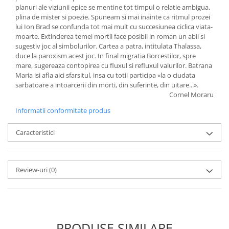
planuri ale viziunii epice se mentine tot timpul o relatie ambigua,
plina de mister si poezie. Spuneam si mai inainte ca ritmul prozei
lui Ion Brad se confunda tot mai mult cu succesiunea ciclica viata-
moarte. Extinderea temei mortii face posibil in roman un abil si
sugestiv joc al simbolurilor. Cartea a patra, intitulata Thalassa,
duce la paroxism acest joc. In final migratia Borcestilor, spre
mare, sugereaza contopirea cu fluxul si refluxul valurilor. Batrana
Maria isi afla aici sfarsitul, insa cu totii participa «la o ciudata
sarbatoare a intoarcerii din morti, din suferinte, din uitare...».
Cornel Moraru
Informatii conformitate produs
Caracteristici
Review-uri
(0)
PRODUSE SIMILARE