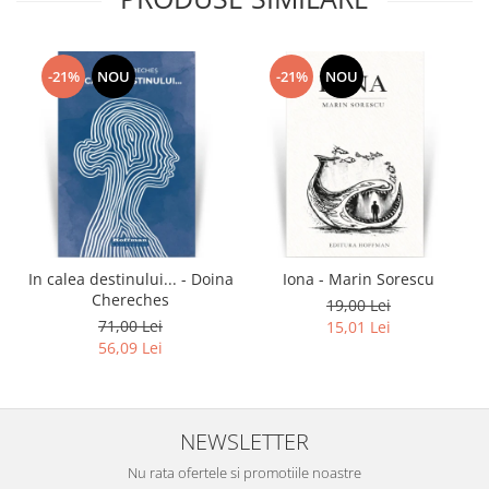
-21%
NOU
-21%
NOU
In calea destinului... - Doina
Iona - Marin Sorescu
Chereches
19,00 Lei
71,00 Lei
15,01 Lei
56,09 Lei
NEWSLETTER
Nu rata ofertele si promotiile noastre