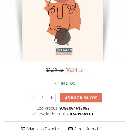
Literatura
Clasica
Contemporana
Moderna
Romana
Universala
Universala
Non-fictiune
Calatorii
33,22 Lei
26,24 Lei
Memorii
Publicistica / Reportaje / Interviuri
IN STOC
Stiinte umaniste
ADAUGA IN COS
Istorie
Sociologie si filozofie
Cod Produs:
9786064615053
Ai nevoie de ajutor?
0740984910
Adauga la Favorite
Cere informatii