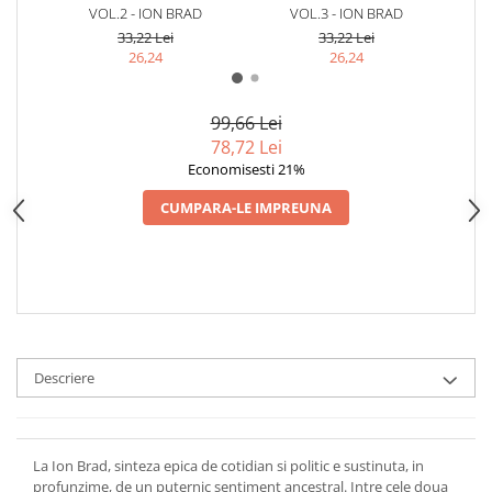
VOL.2 - ION BRAD
VOL.3 - ION BRAD
33,22 Lei
33,22 Lei
26,24
26,24
99,66 Lei
78,72 Lei
Economisesti 21%
CUMPARA-LE IMPREUNA
Descriere
La Ion Brad, sinteza epica de cotidian si politic e sustinuta, in
profunzime, de un puternic sentiment ancestral. Intre cele doua