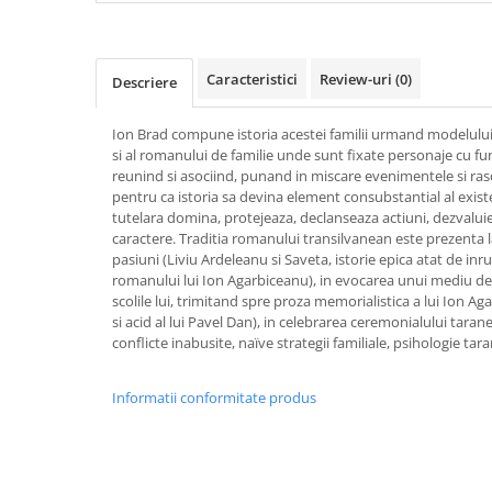
Caracteristici
Review-uri
(0)
Descriere
Ion Brad compune istoria acestei familii urmand modelului
si al romanului de familie unde sunt fixate personaje cu fun
reunind si asociind, punand in miscare evenimentele si ra
pentru ca istoria sa devina element consubstantial al exist
tutelara domina, protejeaza, declanseaza actiuni, dezvaluie
caractere. Traditia romanului transilvanean este prezenta la
pasiuni (Liviu Ardeleanu si Saveta, istorie epica atat de inru
romanului lui Ion Agarbiceanu), in evocarea unui mediu de u
scolile lui, trimitand spre proza memorialistica a lui Ion Aga
si acid al lui Pavel Dan), in celebrarea ceremonialului tarane
conflicte inabusite, naïve strategii familiale, psihologie tara
Informatii conformitate produs