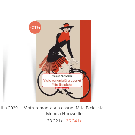
-21%
-21%
ditia 2020
Viata romantata a coanei Mita Biciclista -
I
Monica Nunweiller
1
33,22 Lei
26,24 Lei