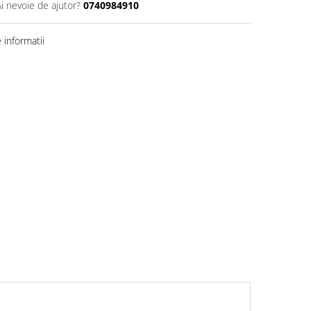
Ai nevoie de ajutor?
0740984910
informatii