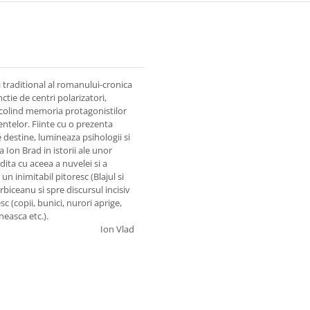
 traditional al romanului-cronica
ctie de centri polarizatori,
scolind memoria protagonistilor
entelor. Fiinte cu o prezenta
 destine, lumineaza psihologii si
 Ion Brad in istorii ale unor
dita cu aceea a nuvelei si a
n inimitabil pitoresc (Blajul si
rbiceanu si spre discursul incisiv
sc (copii, bunici, nurori aprige,
neasca etc.).
Ion Vlad