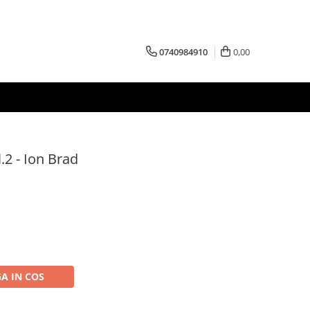
0740984910
0,00
.2 - Ion Brad
A IN COS