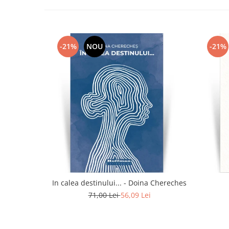
-21%
NOU
-21%
In calea destinului... - Doina Chereches
71,00 Lei
56,09 Lei