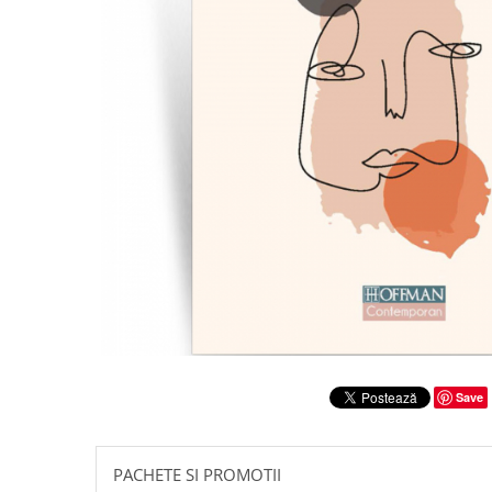
Literatura
Clasica
Contemporana
Moderna
Romana
Universala
Universala
Non-fictiune
Calatorii
Memorii
Publicistica / Reportaje / Interviuri
Stiinte umaniste
Istorie
Save
Sociologie si filozofie
PACHETE SI PROMOTII