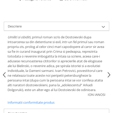
Descriere
Umiliti si obiditi,
primul roman scris de Dostoievski dupa
intoarcerea sa din detentiune si exil, intr-un fel primul sau roman
propriu-zis, prolog al celor cinci mari capodopere al caror sir avea
sa fie in curand inaugurat prin Crima si pedeapsa, reprezinta
totodata o revenire imbogatita la intaia sa scriere, aceea care-i
adusese recunoasterea cititorilor si aprecierile atat de elogioase
ale lui Bielinski, o revenire adica, pe spirala istoriei si a evolutiei
individuale, la Oameni sarmani. Ivan Petrovici, povestitorul care
ne relateaza toate aceste noi peripetii petersburgheze la
persoana intai (dupa cum la persoana intai se vor confesa atatia
alti naratori dostoievskieni, pana la „adolescentul” Arkadi
Dolgoruki), este un alter-ego al lui Dostoievski de odinioara.
ION IANOSI
Informatii conformitate produs