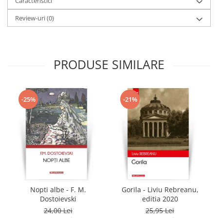
Caracteristici
Review-uri
(0)
PRODUSE SIMILARE
-25%
-21%
Nopti albe - F. M.
Gorila - Liviu Rebreanu,
Dostoievski
editia 2020
24,00 Lei
25,95 Lei