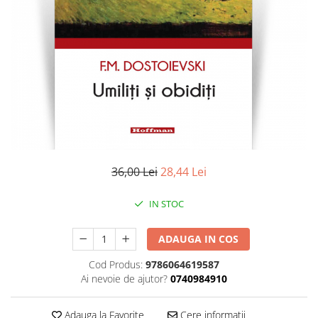
Literatura
Clasica
Contemporana
Moderna
Romana
Universala
Universala
Non-fictiune
Calatorii
36,00 Lei
28,44 Lei
Memorii
Publicistica / Reportaje / Interviuri
IN STOC
Stiinte umaniste
ADAUGA IN COS
Istorie
Sociologie si filozofie
Cod Produs:
9786064619587
Ai nevoie de ajutor?
0740984910
Adauga la Favorite
Cere informatii