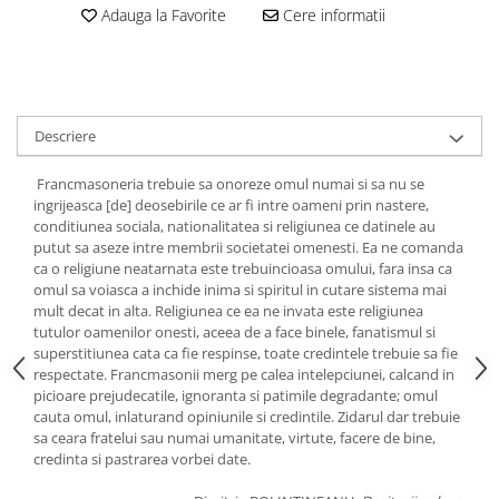
Adauga la Favorite
Cere informatii
Descriere
Francmasoneria trebuie sa onoreze omul numai si sa nu se
ingrijeasca [de] deosebirile ce ar fi intre oameni prin nastere,
conditiunea sociala, nationalitatea si religiunea ce datinele au
putut sa aseze intre membrii societatei omenesti. Ea ne comanda
ca o religiune neatarnata este trebuincioasa omului, fara insa ca
omul sa voiasca a inchide inima si spiritul in cutare sistema mai
mult decat in alta. Religiunea ce ea ne invata este religiunea
tutulor oamenilor onesti, aceea de a face binele, fanatismul si
superstitiunea cata ca fie respinse, toate credintele trebuie sa fie
respectate. Francmasonii merg pe calea intelepciunei, calcand in
picioare prejudecatile, ignoranta si patimile degradante; omul
cauta omul, inlaturand opiniunile si credintile. Zidarul dar trebuie
sa ceara fratelui sau numai umanitate, virtute, facere de bine,
credinta si pastrarea vorbei date.