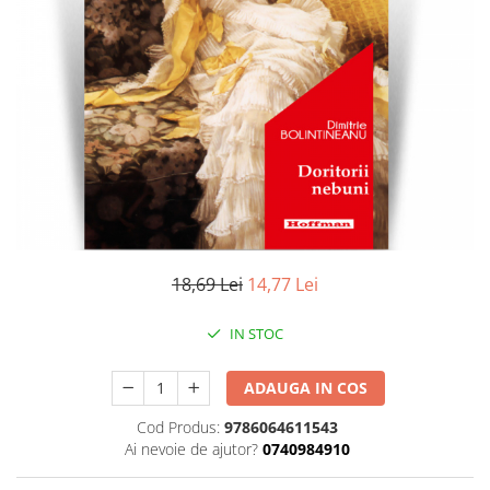
Literatura
Clasica
Contemporana
Moderna
Romana
Universala
Universala
Non-fictiune
Calatorii
Memorii
18,69 Lei
14,77 Lei
Publicistica / Reportaje / Interviuri
IN STOC
Stiinte umaniste
Istorie
ADAUGA IN COS
Sociologie si filozofie
Cod Produs:
9786064611543
Ai nevoie de ajutor?
0740984910