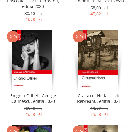
Rascoala - Liviu Rebreanu,
Demonii - F. M. Dostoievski
editia 2020
58,00 Lei
30,10 Lei
45,82 Lei
23,78 Lei
-21%
-21%
Enigma Otiliei - George
Craisorul Horia - Liviu
Calinescu, editia 2020
Rebreanu, editia 2021
32,00 Lei
19,72 Lei
25,28 Lei
15,58 Lei
-21%
-21%