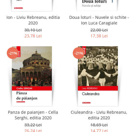
Ion - Liviu Rebreanu, editia
Doua loturi - Nuvele si schite -
2020
Ion Luca Caragiale
30,10 Lei
22,00 Lei
23,78 Lei
17,38 Lei
-21%
-21%
Panza de paianjen - Cella
Ciuleandra - Liviu Rebreanu,
Serghi, editia 2020
editia 2020
33,22 Lei
18,69 Lei
26,24 Lei
14,77 Lei