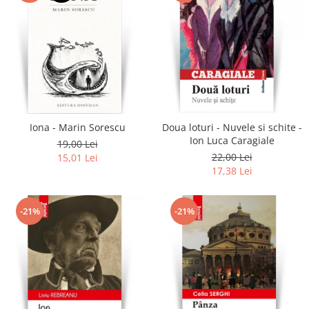
Iona - Marin Sorescu
Doua loturi - Nuvele si schite -
Ion Luca Caragiale
19,00 Lei
22,00 Lei
15,01 Lei
17,38 Lei
-21%
-21%