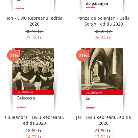
Ion - Liviu Rebreanu, editia
Panza de paianjen - Cella
2020
Serghi, editia 2020
30,10 Lei
33,22 Lei
23,78 Lei
26,24 Lei
-21%
-21%
Ciuleandra - Liviu Rebreanu,
Jar - Liviu Rebreanu, editia
editia 2020
2020
18,69 Lei
21,80 Lei
14,77 Lei
17,22 Lei