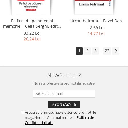
Pe firul de paianjen al
Urcan batranul - Pavel Dan
memoriei - Cella Serghi, editia
18,69 Lei
2020
33,22 Lei
14,77 Lei
26,24 Lei
1
2
3
23
...
NEWSLETTER
Nu rata ofertele si promotiile noastre
Vreau sa primesc newsletter cu promotiile
magazinului. Afla mai multe in
Politica de
Confidentialitate