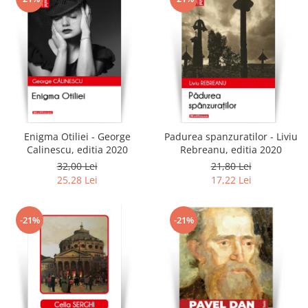
Enigma Otiliei - George
Padurea spanzuratilor - Liviu
Calinescu, editia 2020
Rebreanu, editia 2020
32,00 Lei
21,80 Lei
25,28 Lei
17,22 Lei
-21%
-21%