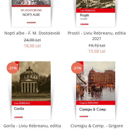
Literatura
Clasica
Contemporana
Moderna
Nopti albe - F. M. Dostoievski
Prostii - Liviu Rebreanu, editia
Romana
2021
24,00 Lei
Universala
19,72 Lei
18,00 Lei
Universala
15,58 Lei
Non-fictiune
Calatorii
-21%
-21%
Memorii
Publicistica / Reportaje / Interviuri
Stiinte umaniste
Istorie
Sociologie si filozofie
Gorila - Liviu Rebreanu, editia
Cismigiu & Comp. - Grigore