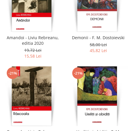
Amandoi - Liviu Rebreanu,
Demonii - F. M. Dostoievski
editia 2020
58,00 Lei
19,72 Lei
45,82 Lei
15,58 Lei
-21%
-21%