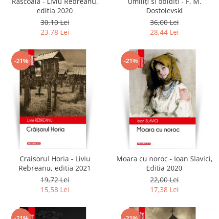
Rascoala - Liviu Rebreanu,
Umiliți si obiditi - F. M.
editia 2020
Dostoievski
30,10 Lei
36,00 Lei
23,78 Lei
28,44 Lei
-21%
-21%
Craisorul Horia - Liviu
Moara cu noroc - Ioan Slavici,
Rebreanu, editia 2021
Editia 2020
19,72 Lei
22,00 Lei
15,58 Lei
17,38 Lei
-21%
-21%