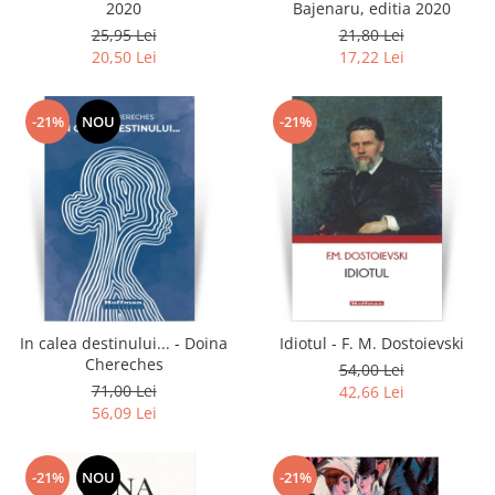
2020
Bajenaru, editia 2020
25,95 Lei
21,80 Lei
20,50 Lei
17,22 Lei
-21%
NOU
-21%
In calea destinului... - Doina
Idiotul - F. M. Dostoievski
Chereches
54,00 Lei
71,00 Lei
42,66 Lei
56,09 Lei
-21%
NOU
-21%