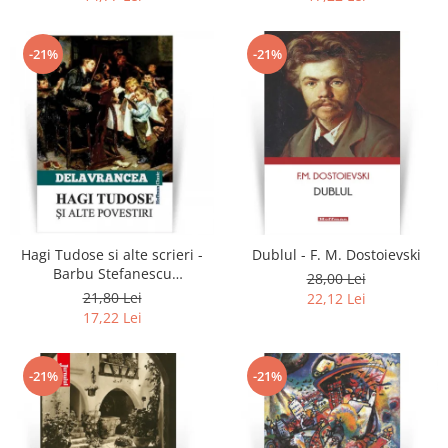
-21%
-21%
Hagi Tudose si alte scrieri -
Dublul - F. M. Dostoievski
Barbu Stefanescu
28,00 Lei
Delavrancea
21,80 Lei
22,12 Lei
17,22 Lei
-21%
-21%