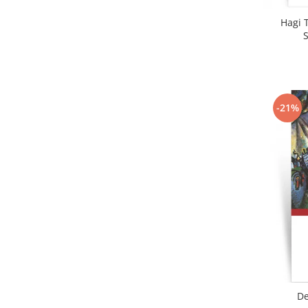
Hagi T
-21%
De