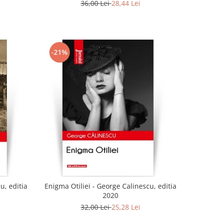
36,00 Lei
28,44 Lei
-21%
u, editia
Enigma Otiliei - George Calinescu, editia
2020
32,00 Lei
25,28 Lei