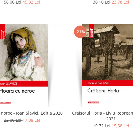
58,00 Lei
45,82 Lei
30,10 Lei
23,78 Lei
-21%
noroc - Ioan Slavici, Editia 2020
Craisorul Horia - Liviu Rebrean
2021
22,00 Lei
17,38 Lei
19,72 Lei
15,58 Lei