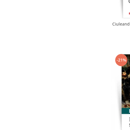
Ciuleandr
-21%