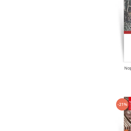
Literatura
Clasica
Contemporana
Moderna
Romana
Universala
Universala
Non-fictiune
Calatorii
Nop
Memorii
Publicistica / Reportaje / Interviuri
Stiinte umaniste
Istorie
-21%
Sociologie si filozofie