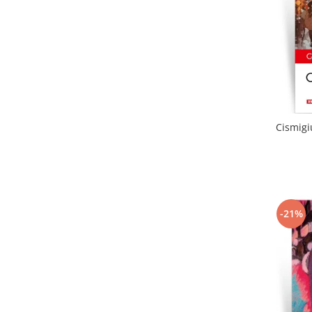
Cismigi
-21%