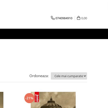
0740984910
0,00
Ordoneaza:
-21%