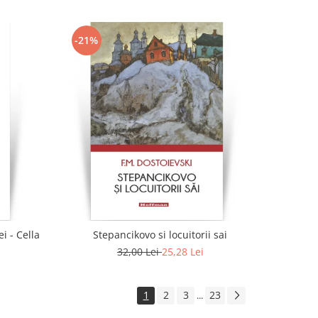
-21%
i - Cella
Stepancikovo si locuitorii sai
32,00 Lei
25,28 Lei
1
2
3
23
...