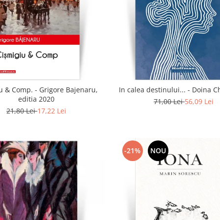
u & Comp. - Grigore Bajenaru,
In calea destinului..
editia 2020
71,00 Lei
56,09 Lei
21,80 Lei
17,22 Lei
-21%
NOU