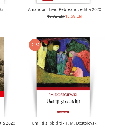
ki
Amandoi - Liviu Rebreanu, editia 2020
19,72 Lei
15,58 Lei
-21%
tia 2020
Umiliți si obiditi - F. M. Dostoievski