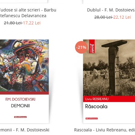
udose si alte scrieri - Barbu
Dublul - F. M. Dostoievs
Stefanescu Delavrancea
28,00 Lei
22,12 Lei
21,80 Lei
17,22 Lei
-21%
monii - F. M. Dostoievski
Rascoala - Liviu Rebreanu, edi