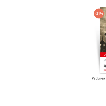
-21%
Padurea 