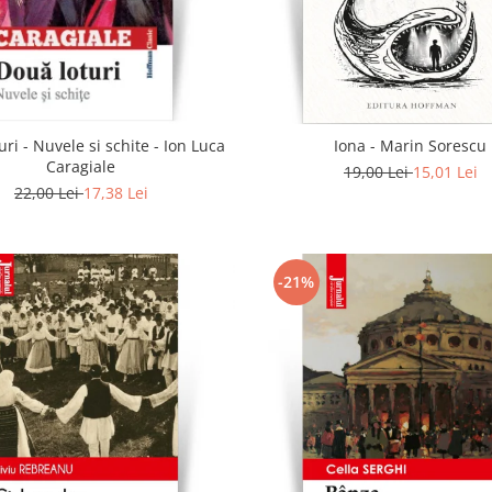
uri - Nuvele si schite - Ion Luca
Iona - Marin Sorescu
Caragiale
19,00 Lei
15,01 Lei
22,00 Lei
17,38 Lei
-21%