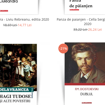
a - Liviu Rebreanu, editia 2020
Panza de paianjen - Cella Sergh
2020
18,69 Lei
14,77 Lei
33,22 Lei
26,24 Lei
-21%