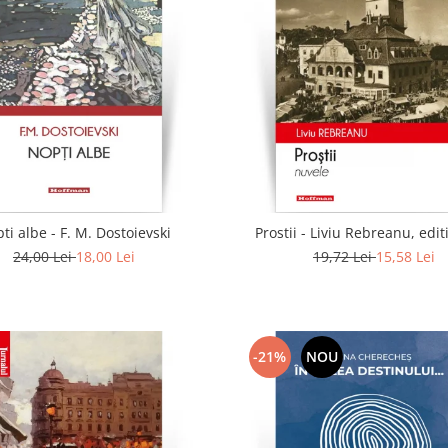
ti albe - F. M. Dostoievski
Prostii - Liviu Rebreanu, edit
24,00 Lei
18,00 Lei
19,72 Lei
15,58 Lei
-21%
NOU