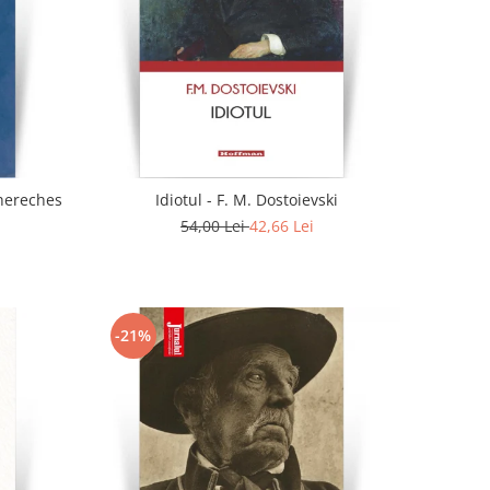
. - Doina Chereches
Idiotul - F. M. Dostoievski
54,00 Lei
42,66 Lei
-21%