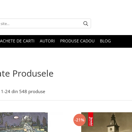
ACHETE DE CARTI
AUTORI
PRODUSE CADOU
BLOG
te Produsele
1-
24
din
548
produse
-21%