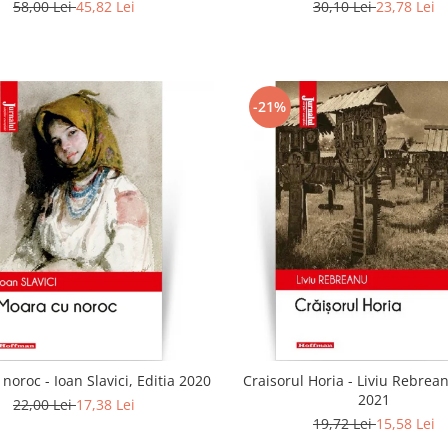
58,00 Lei
45,82 Lei
30,10 Lei
23,78 Lei
-21%
noroc - Ioan Slavici, Editia 2020
Craisorul Horia - Liviu Rebrean
2021
22,00 Lei
17,38 Lei
19,72 Lei
15,58 Lei