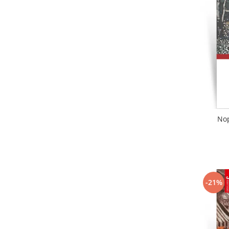
Literatura
Clasica
Contemporana
Moderna
Romana
Universala
Universala
Non-fictiune
Calatorii
Nop
Memorii
Publicistica / Reportaje / Interviuri
Stiinte umaniste
Istorie
-21%
Sociologie si filozofie