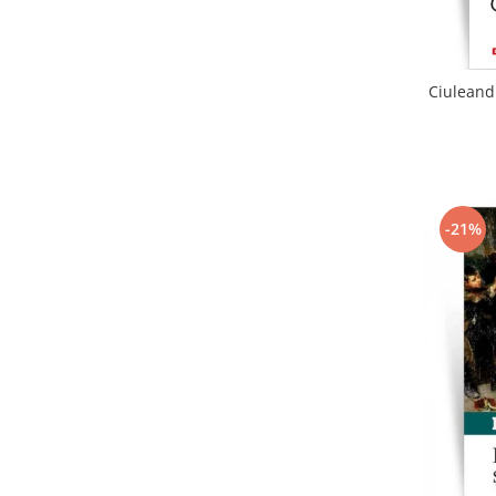
Ciuleandr
-21%