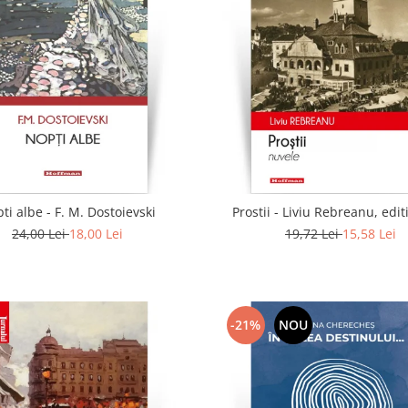
ti albe - F. M. Dostoievski
Prostii - Liviu Rebreanu, edit
24,00 Lei
18,00 Lei
19,72 Lei
15,58 Lei
-21%
NOU