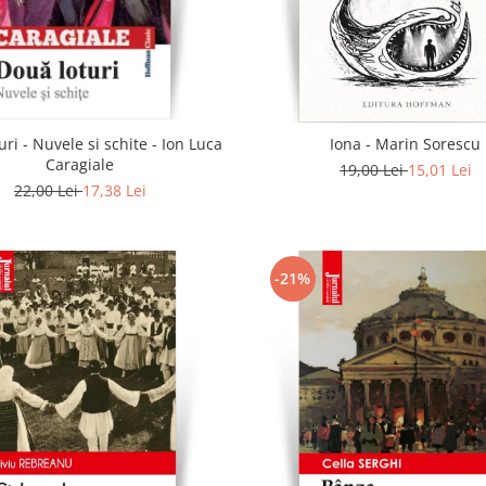
uri - Nuvele si schite - Ion Luca
Iona - Marin Sorescu
Caragiale
19,00 Lei
15,01 Lei
22,00 Lei
17,38 Lei
-21%