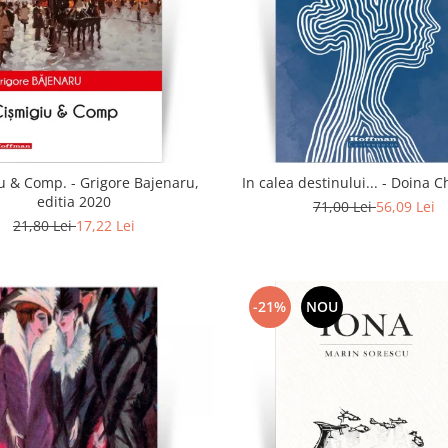
u & Comp. - Grigore Bajenaru,
In calea destinului..
editia 2020
71,00 Lei
56,09 Lei
21,80 Lei
17,22 Lei
-21%
NOU