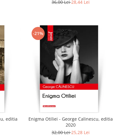
36,00 Lei
28,44 Lei
-21%
u, editia
Enigma Otiliei - George Calinescu, editia
2020
32,00 Lei
25,28 Lei