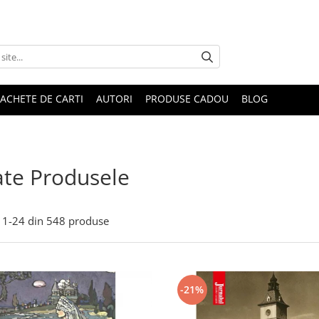
ACHETE DE CARTI
AUTORI
PRODUSE CADOU
BLOG
te Produsele
1-
24
din
548
produse
-21%