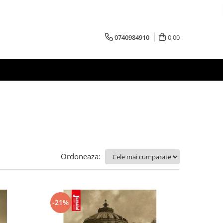
0740984910
0,00
Ordoneaza:
-21%