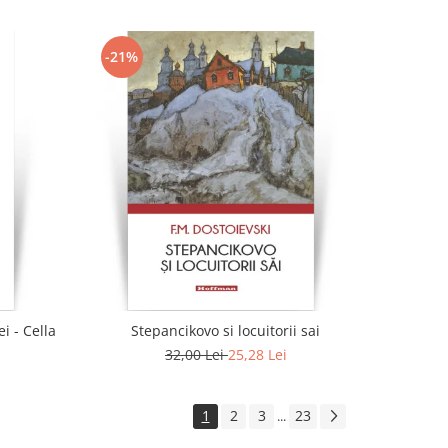
-21%
i - Cella
Stepancikovo si locuitorii sai
32,00 Lei
25,28 Lei
1
2
3
23
...