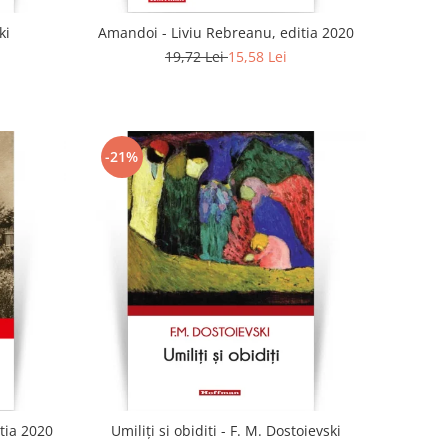
ki
Amandoi - Liviu Rebreanu, editia 2020
19,72 Lei
15,58 Lei
-21%
tia 2020
Umiliți si obiditi - F. M. Dostoievski