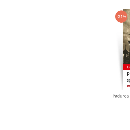
-21%
Padurea 