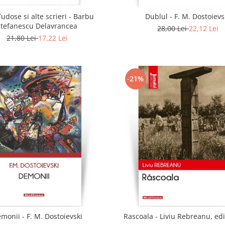
udose si alte scrieri - Barbu
Dublul - F. M. Dostoievs
Stefanescu Delavrancea
28,00 Lei
22,12 Lei
21,80 Lei
17,22 Lei
-21%
monii - F. M. Dostoievski
Rascoala - Liviu Rebreanu, edi