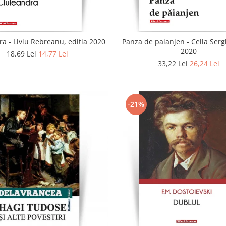
a - Liviu Rebreanu, editia 2020
Panza de paianjen - Cella Sergh
2020
18,69 Lei
14,77 Lei
33,22 Lei
26,24 Lei
-21%