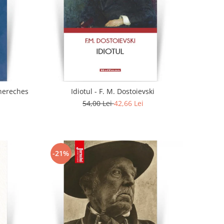
. - Doina Chereches
Idiotul - F. M. Dostoievski
54,00 Lei
42,66 Lei
-21%