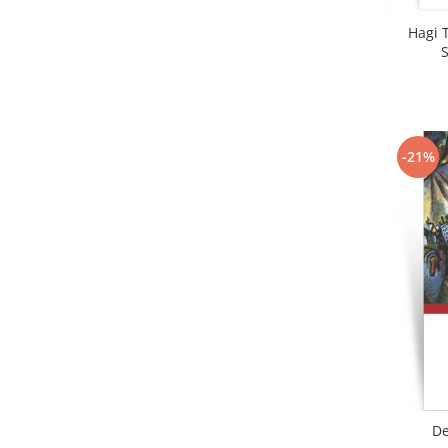
Hagi T
-21%
De