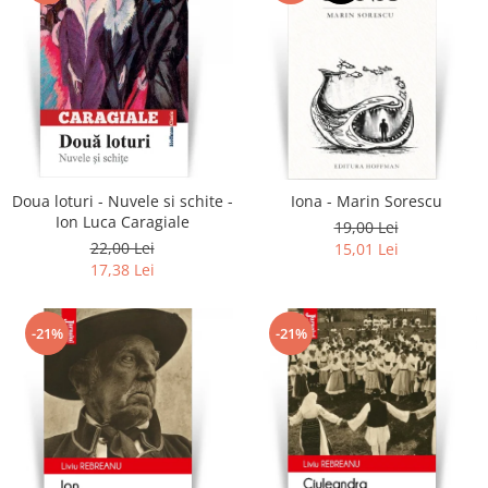
Doua loturi - Nuvele si schite -
Iona - Marin Sorescu
Ion Luca Caragiale
19,00 Lei
22,00 Lei
15,01 Lei
17,38 Lei
-21%
-21%