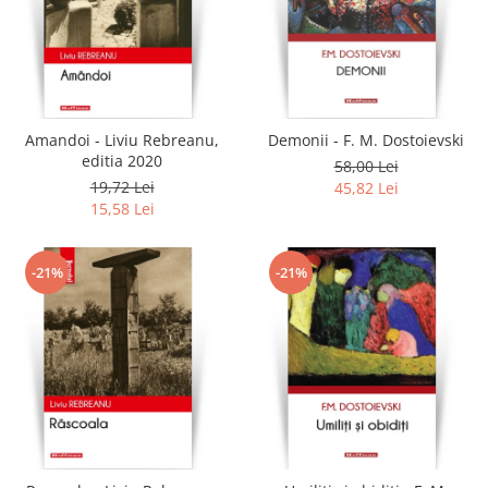
Amandoi - Liviu Rebreanu,
Demonii - F. M. Dostoievski
editia 2020
58,00 Lei
19,72 Lei
45,82 Lei
15,58 Lei
-21%
-21%