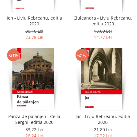
Ion - Liviu Rebreanu, editia
Ciuleandra - Liviu Rebreanu,
2020
editia 2020
30,10 Lei
18,69 Lei
23,78 Lei
14,77 Lei
-21%
-21%
Panza de paianjen - Cella
Jar - Liviu Rebreanu, editia
Serghi, editia 2020
2020
33,22 Lei
21,80 Lei
26,24 Lei
17,22 Lei