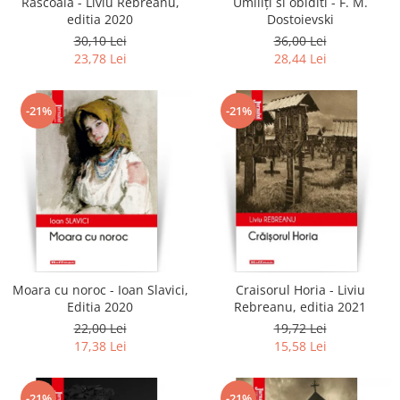
Rascoala - Liviu Rebreanu,
Umiliți si obiditi - F. M.
editia 2020
Dostoievski
30,10 Lei
36,00 Lei
23,78 Lei
28,44 Lei
-21%
-21%
Moara cu noroc - Ioan Slavici,
Craisorul Horia - Liviu
Editia 2020
Rebreanu, editia 2021
22,00 Lei
19,72 Lei
17,38 Lei
15,58 Lei
-21%
-21%