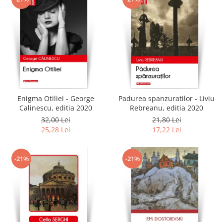
Enigma Otiliei - George
Padurea spanzuratilor - Liviu
Calinescu, editia 2020
Rebreanu, editia 2020
32,00 Lei
21,80 Lei
25,28 Lei
17,22 Lei
-21%
-21%