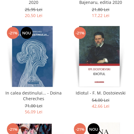
2020
Bajenaru, editia 2020
25,95 Lei
21,80 Lei
20,50 Lei
17,22 Lei
-21%
NOU
-21%
In calea destinului... - Doina
Idiotul - F. M. Dostoievski
Chereches
54,00 Lei
71,00 Lei
42,66 Lei
56,09 Lei
-21%
-21%
NOU