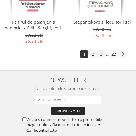
Pe firul de paianjen al
Stepancikovo si locuitorii sai
memoriei - Cella Serghi, editia
32,00 Lei
2020
33,22 Lei
25,28 Lei
26,24 Lei
1
2
3
23
...
NEWSLETTER
Nu rata ofertele si promotiile noastre
Vreau sa primesc newsletter cu promotiile
magazinului. Afla mai multe in
Politica de
Confidentialitate