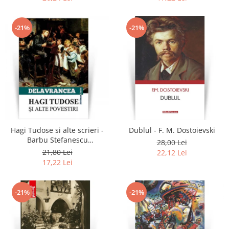
-21%
-21%
Hagi Tudose si alte scrieri -
Dublul - F. M. Dostoievski
Barbu Stefanescu
28,00 Lei
Delavrancea
21,80 Lei
22,12 Lei
17,22 Lei
-21%
-21%