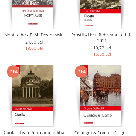
Literatura
Clasica
Contemporana
Moderna
Nopti albe - F. M. Dostoievski
Prostii - Liviu Rebreanu, editia
Romana
2021
24,00 Lei
Universala
19,72 Lei
18,00 Lei
Universala
15,58 Lei
Non-fictiune
Calatorii
-21%
-21%
Memorii
Publicistica / Reportaje / Interviuri
Stiinte umaniste
Istorie
Sociologie si filozofie
Gorila - Liviu Rebreanu, editia
Cismigiu & Comp. - Grigore